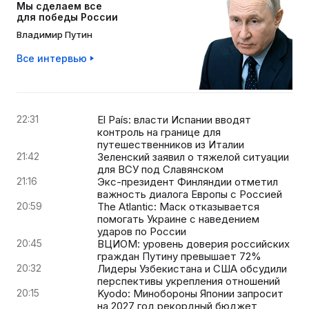
Мы сделаем все
для победы России
Владимир Путин
Все интервью
22:31
El País: власти Испании вводят
контроль на границе для
путешественников из Италии
21:42
Зеленский заявил о тяжелой ситуации
для ВСУ под Славянском
21:16
Экс-президент Финляндии отметил
важность диалога Европы с Россией
20:59
The Atlantic: Маск отказывается
помогать Украине с наведением
ударов по России
20:45
ВЦИОМ: уровень доверия российских
граждан Путину превышает 72%
20:32
Лидеры Узбекистана и США обсудили
перспективы укрепления отношений
20:15
Kyodo: Минобороны Японии запросит
на 2027 год рекордный бюджет