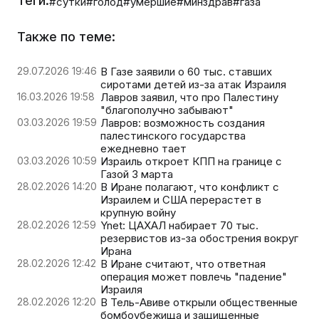
Теги:
#сутки
#голод
#умершие
#минздрав
#газа
Также по теме:
29.07.2026 19:46
В Газе заявили о 60 тыс. ставших
сиротами детей из-за атак Израиля
16.03.2026 19:58
Лавров заявил, что про Палестину
"благополучно забывают"
03.03.2026 19:59
Лавров: возможность создания
палестинского государства
ежедневно тает
03.03.2026 10:59
Израиль откроет КПП на границе с
Газой 3 марта
28.02.2026 14:20
В Иране полагают, что конфликт с
Израилем и США перерастет в
крупную войну
28.02.2026 12:59
Ynet: ЦАХАЛ набирает 70 тыс.
резервистов из-за обострения вокруг
Ирана
28.02.2026 12:42
В Иране считают, что ответная
операция может повлечь "падение"
Израиля
28.02.2026 12:20
В Тель-Авиве открыли общественные
бомбоубежища и защищенные