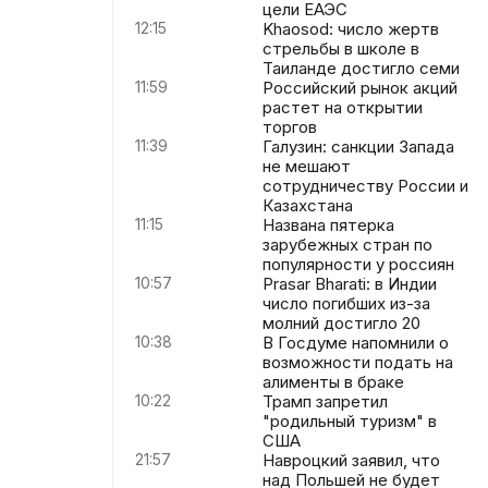
цели ЕАЭС
12:15
Khaosod: число жертв
стрельбы в школе в
Таиланде достигло семи
11:59
Российский рынок акций
растет на открытии
торгов
11:39
Галузин: санкции Запада
не мешают
сотрудничеству России и
Казахстана
11:15
Названа пятерка
зарубежных стран по
популярности у россиян
10:57
Prasar Bharati: в Индии
число погибших из-за
молний достигло 20
10:38
В Госдуме напомнили о
возможности подать на
алименты в браке
10:22
Трамп запретил
"родильный туризм" в
США
21:57
Навроцкий заявил, что
над Польшей не будет