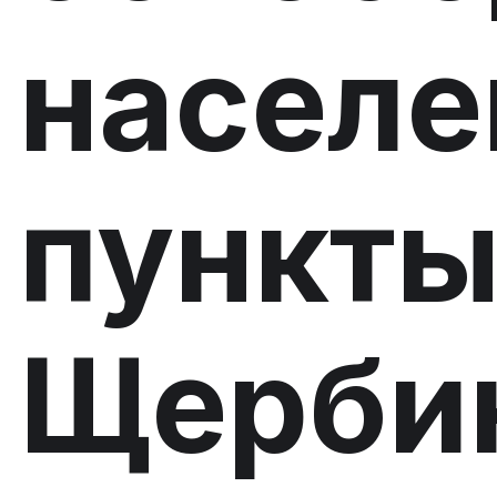
насел
пункт
Щербин