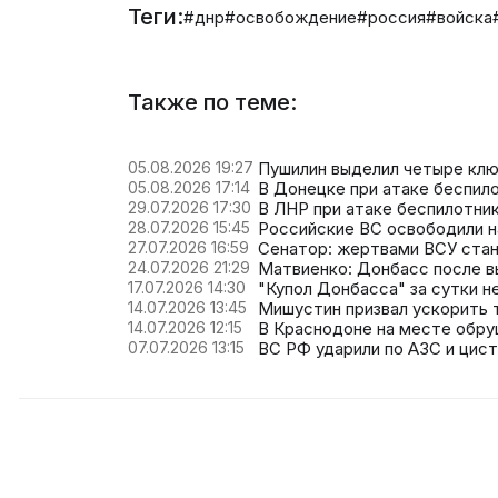
Теги:
#днр
#освобождение
#россия
#войска
Также по теме:
05.08.2026 19:27
Пушилин выделил четыре клю
05.08.2026 17:14
В Донецке при атаке беспило
29.07.2026 17:30
В ЛНР при атаке беспилотни
28.07.2026 15:45
Российские ВС освободили н
27.07.2026 16:59
Сенатор: жертвами ВСУ стан
24.07.2026 21:29
Матвиенко: Донбасс после в
17.07.2026 14:30
"Купол Донбасса" за сутки 
14.07.2026 13:45
Мишустин призвал ускорить 
14.07.2026 12:15
В Краснодоне на месте обру
07.07.2026 13:15
ВС РФ ударили по АЗС и цис