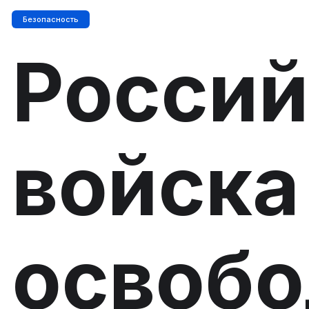
Безопасность
Россий
войска
освобо