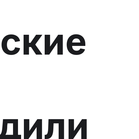
ские
дили