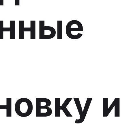
енные
ы
овку и