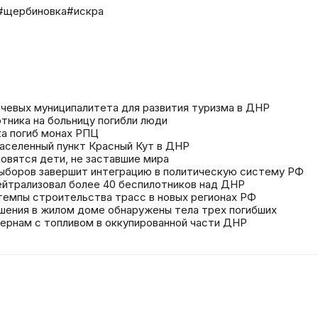
#щербиновка
#искра
чевых муниципалитета для развития туризма в ДНР
тника на больницу погибли люди
ка погиб монах РПЦ
аселенный пункт Красный Кут в ДНР
овятся дети, не заставшие мира
ыборов завершит интеграцию в политическую систему РФ
нейтрализовал более 40 беспилотников над ДНР
темпы строительства трасс в новых регионах РФ
шения в жилом доме обнаружены тела трех погибших
тернам с топливом в оккупированной части ДНР