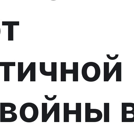
т
тичной
 войны 