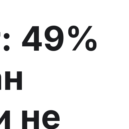
r: 49%
ан
 не