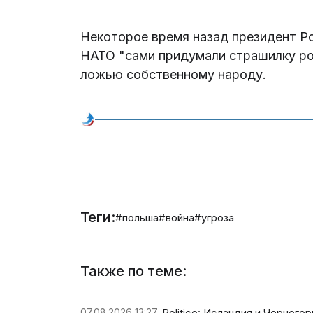
Некоторое время назад президент Р
НАТО "сами придумали страшилку ро
ложью собственному народу.
Теги:
#польша
#война
#угроза
Также по теме:
07.08.2026 13:27
Politico: Исландия и Черного