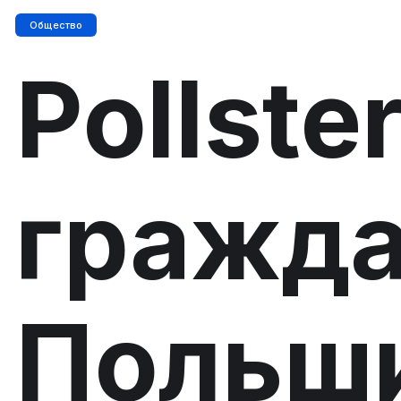
Общество
Pollste
гражд
Польши