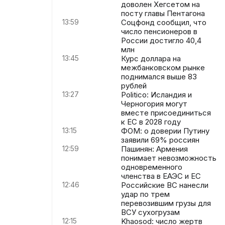
доволен Хегсетом на
посту главы Пентагона
13:59
Соцфонд сообщил, что
число пенсионеров в
России достигло 40,4
млн
13:45
Курс доллара на
межбанковском рынке
поднимался выше 83
рублей
13:27
Politico: Исландия и
Черногория могут
вместе присоединиться
к ЕС в 2028 году
13:15
ФОМ: о доверии Путину
заявили 69% россиян
12:59
Пашинян: Армения
понимает невозможность
одновременного
членства в ЕАЭС и ЕС
12:46
Российские ВС нанесли
удар по трем
перевозившим грузы для
ВСУ сухогрузам
12:15
Khaosod: число жертв