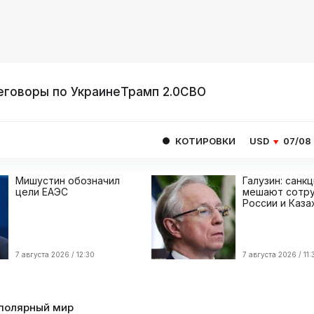
еговоры по Украине
Трамп 2.0
СВО
КОТИРОВКИ
USD
07/08
81.4077
EUR
Мишустин обозначил
Галузин: санк
цели ЕАЭС
мешают сотру
России и Каза
7 августа 2026 / 12:30
7 августа 2026 / 11:
полярный мир