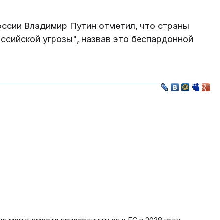
оссии Владимир Путин отметил, что страны
ссийской угрозы", назвав это беспардонной
рия могут вместе присоединиться к ЕС в 2028 году