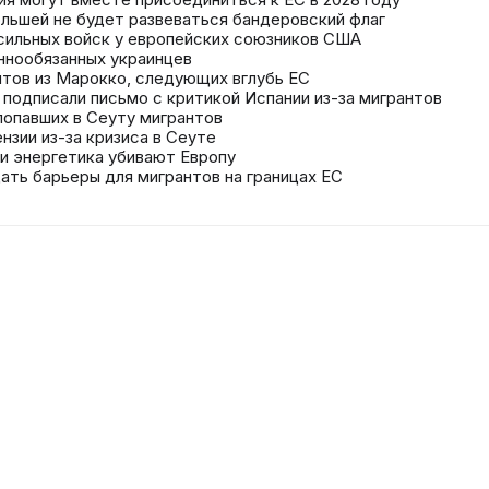
ольшей не будет развеваться бандеровский флаг
 сильных войск у европейских союзников США
ннообязанных украинцев
нтов из Марокко, следующих вглубь ЕС
е подписали письмо с критикой Испании из-за мигрантов
попавших в Сеуту мигрантов
нзии из-за кризиса в Сеуте
 и энергетика убивают Европу
ать барьеры для мигрантов на границах ЕС