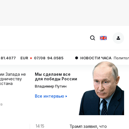
07/08
94.0585
НОВОСТИ ЧАСА
Политолог Ежов: полити
ции Запада не
Мы сделаем все
дничеству
для победы России
хстана
Владимир Путин
Все интервью
39
14:15
Трамп заявил, что