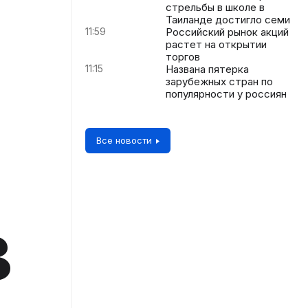
стрельбы в школе в
Таиланде достигло семи
11:59
Российский рынок акций
растет на открытии
торгов
11:15
Названа пятерка
зарубежных стран по
популярности у россиян
Все новости
в