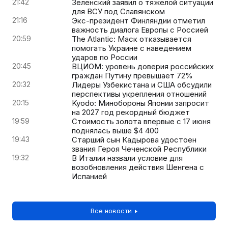
21:42
Зеленский заявил о тяжелой ситуации
для ВСУ под Славянском
21:16
Экс-президент Финляндии отметил
важность диалога Европы с Россией
20:59
The Atlantic: Маск отказывается
помогать Украине с наведением
ударов по России
20:45
ВЦИОМ: уровень доверия российских
граждан Путину превышает 72%
20:32
Лидеры Узбекистана и США обсудили
перспективы укрепления отношений
20:15
Kyodo: Минобороны Японии запросит
на 2027 год рекордный бюджет
19:59
Стоимость золота впервые с 17 июня
поднялась выше $4 400
19:43
Старший сын Кадырова удостоен
звания Героя Чеченской Республики
19:32
В Италии назвали условие для
возобновления действия Шенгена с
Испанией
Все новости