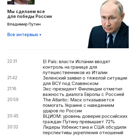
Мы сделаем все
для победы России
Владимир Путин
Все интервью
22:31
El País: власти Испании вводят
контроль на границе для
путешественников из Италии
21:42
Зеленский заявил о тяжелой ситуации
для ВСУ под Славянском
21:16
Экс-президент Финляндии отметил
важность диалога Европы с Россией
20:59
The Atlantic: Маск отказывается
помогать Украине с наведением
ударов по России
20:45
ВЦИОМ: уровень доверия российских
граждан Путину превышает 72%
20:32
Лидеры Узбекистана и США обсудили
перспективы укрепления отношений