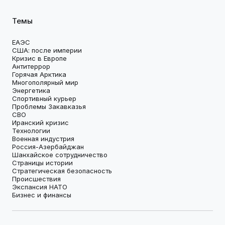
Темы
ЕАЭС
США: после империи
Кризис в Европе
Антитеррор
Горячая Арктика
Многополярный мир
Энергетика
Спортивный курьер
Проблемы Закавказья
СВО
Иранский кризис
Технологии
Военная индустрия
Россия-Азербайджан
Шанхайское сотрудничество
Страницы истории
Стратегическая безопасность
Происшествия
Экспансия НАТО
Бизнес и финансы