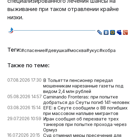
специализированного лечения шансы на
выживание при таком отравлении крайне
низки.
Теги:
#спасение
#девушка
#москва
#укус
#кобра
Также по теме:
07.08.2026 17:30
В Тольятти пенсионер передал
мошенникам нарезанные газеты под
видом 2,4 млн рублей
05.08.2026 14:57
Caminando Fronteras: при попытке
добраться до Сеуты погиб 141 человек
03.08.2026 15:14
EFE: в Сеуте сообщили о 88 погибших
при массовом наплыве мигрантов
29.07.2026 10:59
Иран сообщил об перехвате трех
танкеров при попытке прохода через
Ормуз
16.07.2026 20:15
Суд отменил меры пресечения для