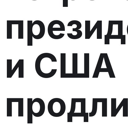
презид
и США
продли