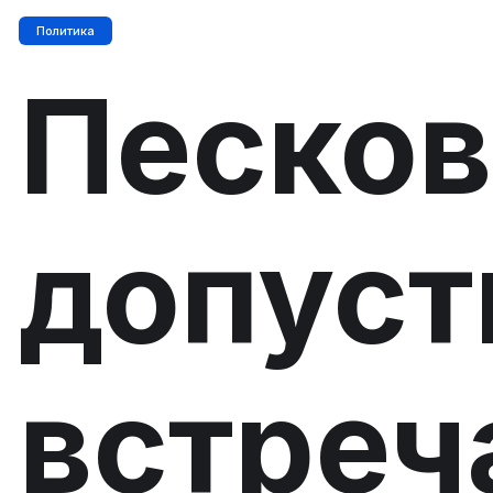
Политика
Песков
допуст
встреч