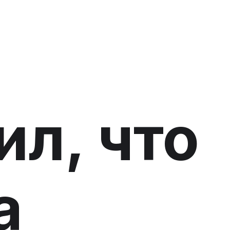
ил, что
а