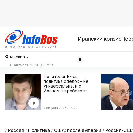
Иранский кризис
Пер
Москва
8 августа 2026 / 07:13
Политолог Ежов:
политика сделок – не
универсальна, и с
Ираном не работает
7 августа 2026 / 14:20
/
Россия
/
Политика
/
США: после империи
/
Россия-СШ