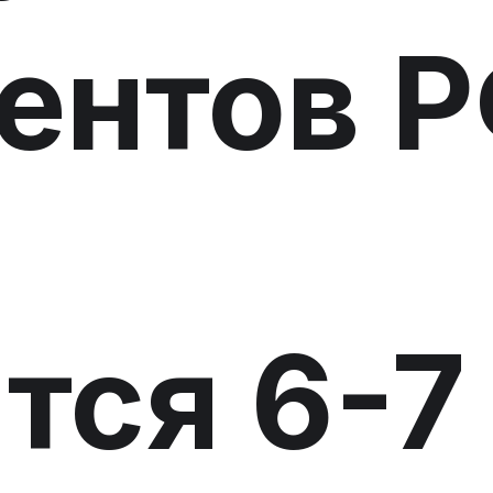
ентов 
тся 6-7