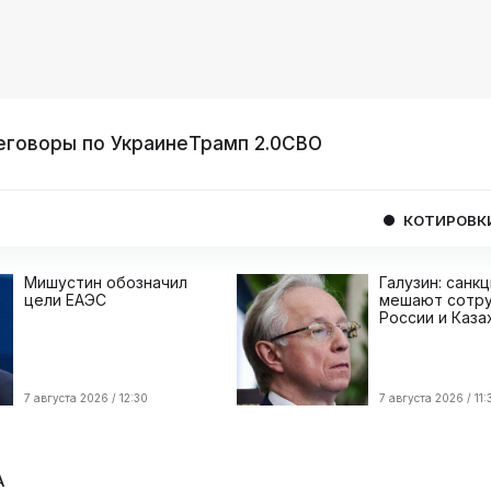
еговоры по Украине
Трамп 2.0
СВО
КОТИРОВКИ
USD
0
Мишустин обозначил
Галузин: санк
цели ЕАЭС
мешают сотру
России и Каза
7 августа 2026 / 12:30
7 августа 2026 / 11:
А