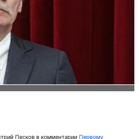
итрий Песков в комментарии
Первому