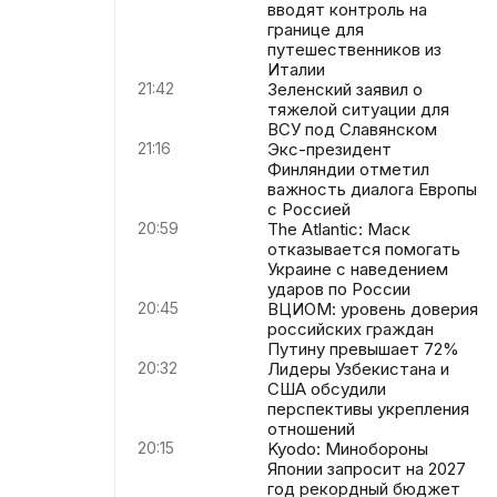
вводят контроль на
границе для
путешественников из
Италии
21:42
Зеленский заявил о
тяжелой ситуации для
ВСУ под Славянском
21:16
Экс-президент
Финляндии отметил
важность диалога Европы
с Россией
20:59
The Atlantic: Маск
отказывается помогать
Украине с наведением
ударов по России
20:45
ВЦИОМ: уровень доверия
российских граждан
Путину превышает 72%
20:32
Лидеры Узбекистана и
США обсудили
перспективы укрепления
отношений
20:15
Kyodo: Минобороны
Японии запросит на 2027
год рекордный бюджет