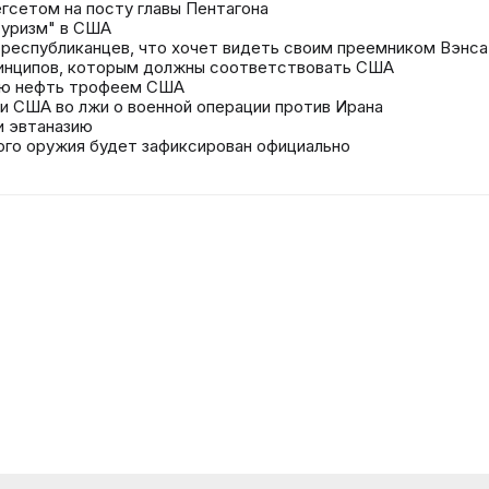
егсетом на посту главы Пентагона
туризм" в США
 республиканцев, что хочет видеть своим преемником Вэнса
ринципов, которым должны соответствовать США
ую нефть трофеем США
и США во лжи о военной операции против Ирана
и эвтаназию
ного оружия будет зафиксирован официально