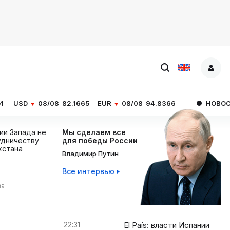
8/08
82.1665
EUR
08/08
94.8366
НОВОСТИ ЧАСА
El
ции Запада не
Мы сделаем все
дничеству
для победы России
хстана
Владимир Путин
Все интервью
39
22:31
El País: власти Испании