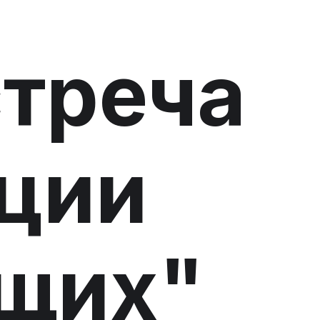
стреча
ции
щих"