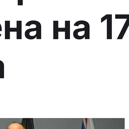
на на 1
а