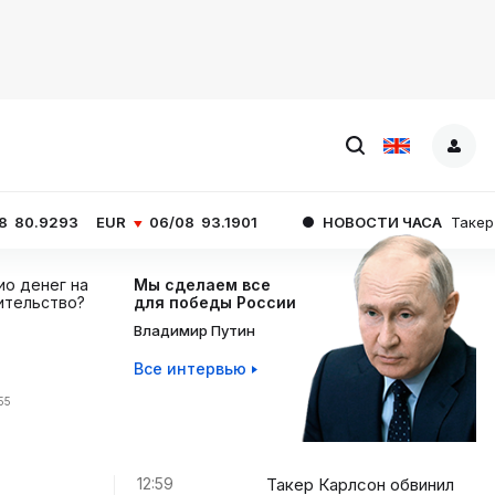
EUR
06/08
93.1901
НОВОСТИ ЧАСА
Такер Карлсон обви
ио денег на
Мы сделаем все
ительство?
для победы России
Владимир Путин
Все интервью
55
12:59
Такер Карлсон обвинил