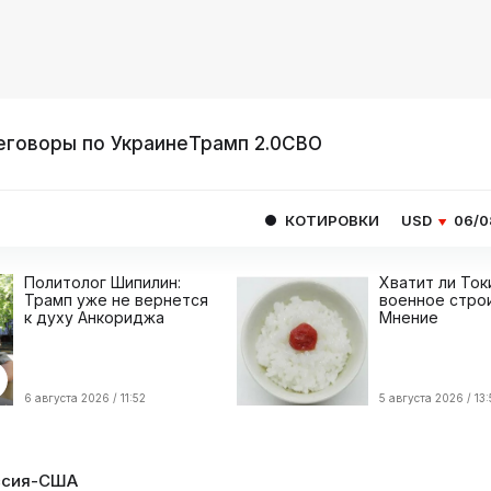
еговоры по Украине
Трамп 2.0
СВО
КОТИРОВКИ
USD
06/08
80.9293
Политолог Шипилин:
Хватит ли Ток
Трамп уже не вернется
военное стро
к духу Анкориджа
Мнение
6 августа 2026 / 11:52
5 августа 2026 / 13:
ссия-США