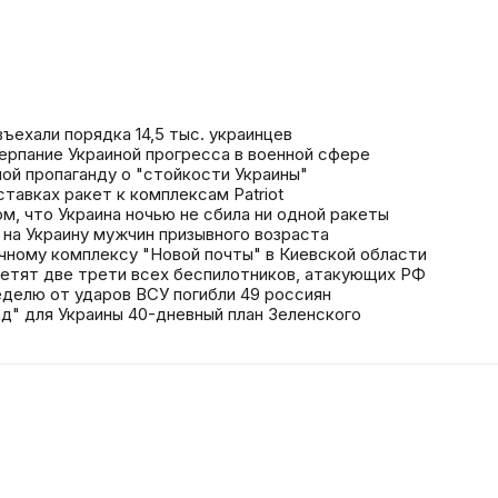
ъехали порядка 14,5 тыс. украинцев
ерпание Украиной прогресса в военной сфере
ой пропаганду о "стойкости Украины"
ставках ракет к комплексам Patriot
ом, что Украина ночью не сбила ни одной ракеты
 на Украину мужчин призывного возраста
чному комплексу "Новой почты" в Киевской области
летят две трети всех беспилотников, атакующих РФ
еделю от ударов ВСУ погибли 49 россиян
ад" для Украины 40-дневный план Зеленского