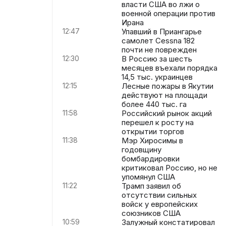
власти США во лжи о
военной операции против
Ирана
12:47
Упавший в Приангарье
самолет Cessna 182
почти не поврежден
12:30
В Россию за шесть
месяцев въехали порядка
14,5 тыс. украинцев
12:15
Лесные пожары в Якутии
действуют на площади
более 440 тыс. га
11:58
Российский рынок акций
перешел к росту на
открытии торгов
11:38
Мэр Хиросимы в
годовщину
бомбардировки
критиковал Россию, но не
упомянул США
11:22
Трамп заявил об
отсутствии сильных
войск у европейских
союзников США
10:59
Залужный констатировал