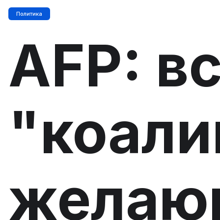
Политика
AFP: в
"коали
желаю