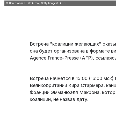
© Ben Stansall - WPA Pool/ Getty Images/ТАСС
Встреча "коалиции желающих" оказыв
она будет организована в формате 
Agence France-Presse (AFP), ссылаяс
Встреча начнется в 15:00 (16:00 мс
Великобритании Кира Стармера, кан
Франции Эмманюэля Макрона, которы
коалиции, не назвав дату.