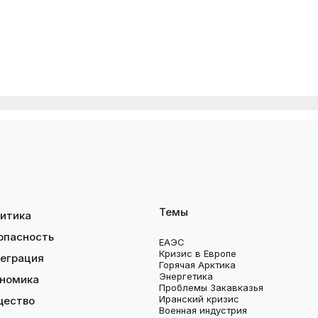
Темы
итика
опасность
ЕАЭС
Кризис в Европе
еграция
Горячая Арктика
Энергетика
номика
Проблемы Закавказья
Иранский кризис
щество
Военная индустрия