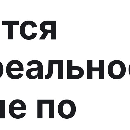
тся
реально
е по