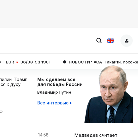
08
93.1901
НОВОСТИ ЧАСА
Такаити, похоже, готова пост
пилин: Трамп
Мы сделаем все
ся к духу
для победы России
Владимир Путин
Все интервью
52
14:58
Медведев считает