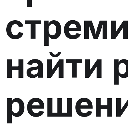
стреми
найти 
решени