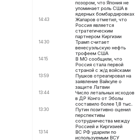
позором, что Япония не
упоминает роль США в
ядерных бомбардировках
14:43
Жапаров отметил, что
Россия является
стратегическим
партнером Киргизии
14:30
Трамп считает
венесуэльскую нефть
трофеем США
14:15
В МО сообщили, что
Россия стала первой
страной с ж/д войсками
13:59
Пушков отреагировал на
заявление Вайкуле о
защите Латвии
13:44
Число летальных исходов
в ДР Конго от Эболы
составило более 1,8 тыс.
13:30
Путин позитивно оценил
перспективы
сотрудничества между
Россией и Киргизией
13:14
ВС РФ ударили по
используемым ВСУ