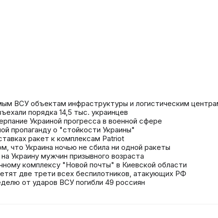
мым ВСУ объектам инфраструктуры и логистическим центра
ъехали порядка 14,5 тыс. украинцев
ерпание Украиной прогресса в военной сфере
ой пропаганду о "стойкости Украины"
ставках ракет к комплексам Patriot
ом, что Украина ночью не сбила ни одной ракеты
 на Украину мужчин призывного возраста
чному комплексу "Новой почты" в Киевской области
летят две трети всех беспилотников, атакующих РФ
еделю от ударов ВСУ погибли 49 россиян