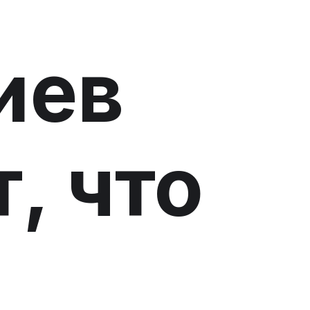
иев
, что