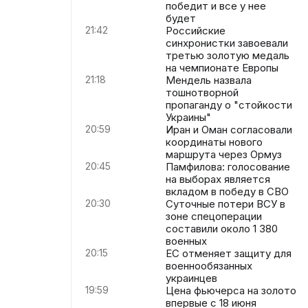
победит и все у нее
будет
21:42
Российские
синхронистки завоевали
третью золотую медаль
на чемпионате Европы
21:18
Мендель назвала
тошнотворной
пропаганду о "стойкости
Украины"
20:59
Иран и Оман согласовали
координаты нового
маршрута через Ормуз
20:45
Памфилова: голосование
на выборах является
вкладом в победу в СВО
20:30
Суточные потери ВСУ в
зоне спецоперации
составили около 1 380
военных
20:15
ЕС отменяет защиту для
военнообязанных
украинцев
19:59
Цена фьючерса на золото
впервые с 18 июня