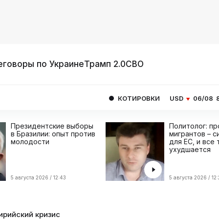
еговоры по Украине
Трамп 2.0
СВО
КОТИРОВКИ
USD
06/08
80.9293
EUR
Президентские выборы
Политолог: п
в Бразилии: опыт против
мигрантов – с
молодости
для ЕС, и все
ухудшается
5 августа 2026 / 12:43
5 августа 2026 / 12
ирийский кризис