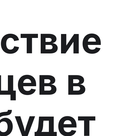
ствие
цев в
будет