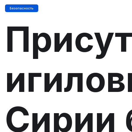
Безопасность
Присут
игилов
Сирии 