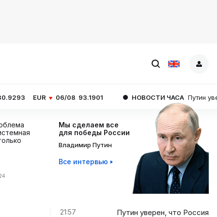
06/08
93.1901
НОВОСТИ ЧАСА
Путин уверен, что Росси
роблема
Мы сделаем все
истемная
для победы России
 только
Владимир Путин
Все интервью
:24
21:57
Путин уверен, что Россия