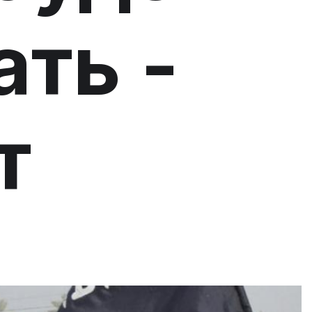
ать -
т