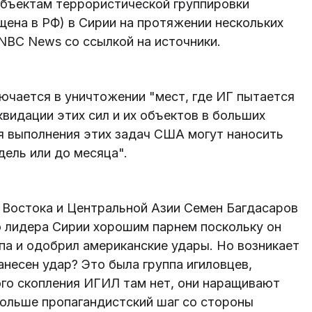
бъектам террористической группировки
щена в РФ) в Сирии на протяжении нескольких
NBC News со ссылкой на источники.
лючается в уничтожении "мест, где ИГ пытается
квидации этих сил и их объектов в больших
я выполнения этих задач США могут наносить
дель или до месяца".
 Востока и Центральной Азии Семен Багдасаров
о лидера Сирии хорошим парнем поскольку он
па и одобрил американские удары. Но возникает
нанесен удар? Это была группа игиловцев,
ого скопления ИГИЛ там нет, они наращивают
больше пропагандистский шаг со стороны