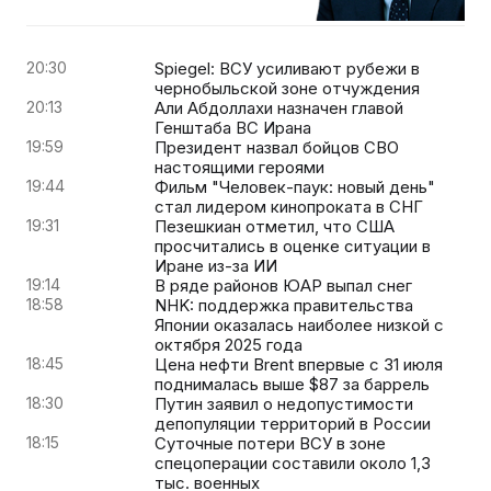
20:30
Spiegel: ВСУ усиливают рубежи в
чернобыльской зоне отчуждения
20:13
Али Абдоллахи назначен главой
Генштаба ВС Ирана
19:59
Президент назвал бойцов СВО
настоящими героями
19:44
Фильм "Человек-паук: новый день"
стал лидером кинопроката в СНГ
19:31
Пезешкиан отметил, что США
просчитались в оценке ситуации в
Иране из-за ИИ
19:14
В ряде районов ЮАР выпал снег
18:58
NHK: поддержка правительства
Японии оказалась наиболее низкой с
октября 2025 года
18:45
Цена нефти Brent впервые с 31 июля
поднималась выше $87 за баррель
18:30
Путин заявил о недопустимости
депопуляции территорий в России
18:15
Суточные потери ВСУ в зоне
спецоперации составили около 1,3
тыс. военных