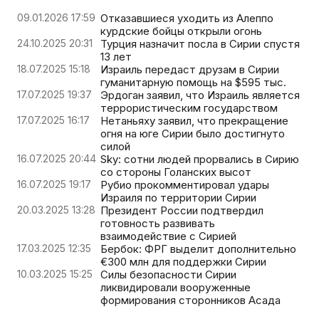
09.01.2026 17:59
Отказавшиеся уходить из Алеппо
курдские бойцы открыли огонь
24.10.2025 20:31
Турция назначит посла в Сирии спустя
13 лет
18.07.2025 15:18
Израиль передаст друзам в Сирии
гуманитарную помощь на $595 тыс.
17.07.2025 19:37
Эрдоган заявил, что Израиль является
террористическим государством
17.07.2025 16:17
Нетаньяху заявил, что прекращение
огня на юге Сирии было достигнуто
силой
16.07.2025 20:44
Sky: сотни людей прорвались в Сирию
со стороны Голанских высот
16.07.2025 19:17
Рубио прокомментировал удары
Израиля по территории Сирии
20.03.2025 13:28
Президент России подтвердил
готовность развивать
взаимодействие с Сирией
17.03.2025 12:35
Бербок: ФРГ выделит дополнительно
€300 млн для поддержки Сирии
10.03.2025 15:25
Силы безопасности Сирии
ликвидировали вооруженные
формирования сторонников Асада