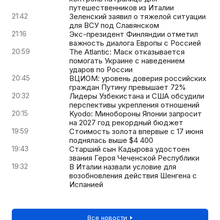
путешественников из Италии
21:42
Зеленский заявил о тяжелой ситуации
для ВСУ под Славянском
21:16
Экс-президент Финляндии отметил
важность диалога Европы с Россией
20:59
The Atlantic: Маск отказывается
помогать Украине с наведением
ударов по России
20:45
ВЦИОМ: уровень доверия российских
граждан Путину превышает 72%
20:32
Лидеры Узбекистана и США обсудили
перспективы укрепления отношений
20:15
Kyodo: Минобороны Японии запросит
на 2027 год рекордный бюджет
19:59
Стоимость золота впервые с 17 июня
поднялась выше $4 400
19:43
Старший сын Кадырова удостоен
звания Героя Чеченской Республики
19:32
В Италии назвали условие для
возобновления действия Шенгена с
Испанией
Все новости