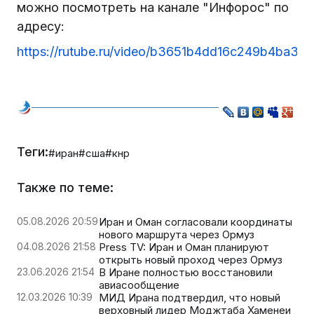
можно посмотреть на канале "Инфорос" по
адресу:
https://rutube.ru/video/b3651b4dd16c249b4ba3
Теги:
#иран
#сша
#кнр
Также по теме:
05.08.2026 20:59
Иран и Оман согласовали координаты
нового маршрута через Ормуз
04.08.2026 21:58
Press TV: Иран и Оман планируют
открыть новый проход через Ормуз
23.06.2026 21:54
В Иране полностью восстановили
авиасообщение
12.03.2026 10:39
МИД Ирана подтвердил, что новый
верховный лидер Моджтаба Хаменеи