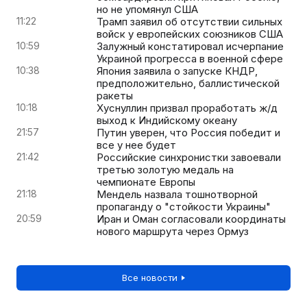
но не упомянул США
11:22
Трамп заявил об отсутствии сильных
войск у европейских союзников США
10:59
Залужный констатировал исчерпание
Украиной прогресса в военной сфере
10:38
Япония заявила о запуске КНДР,
предположительно, баллистической
ракеты
10:18
Хуснуллин призвал проработать ж/д
выход к Индийскому океану
21:57
Путин уверен, что Россия победит и
все у нее будет
21:42
Российские синхронистки завоевали
третью золотую медаль на
чемпионате Европы
21:18
Мендель назвала тошнотворной
пропаганду о "стойкости Украины"
20:59
Иран и Оман согласовали координаты
нового маршрута через Ормуз
Все новости