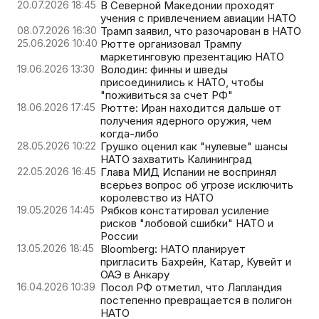
20.07.2026 18:45
В Северной Македонии проходят
учения с привлечением авиации НАТО
08.07.2026 16:30
Трамп заявил, что разочарован в НАТО
25.06.2026 10:40
Рютте организовал Трампу
маркетинговую презентацию НАТО
19.06.2026 13:30
Володин: финны и шведы
присоединились к НАТО, чтобы
"поживиться за счет РФ"
18.06.2026 17:45
Рютте: Иран находится дальше от
получения ядерного оружия, чем
когда-либо
28.05.2026 10:22
Грушко оценил как "нулевые" шансы
НАТО захватить Калининград
22.05.2026 16:45
Глава МИД Испании не воспринял
всерьез вопрос об угрозе исключить
королевство из НАТО
19.05.2026 14:45
Рябков констатировал усиление
рисков "лобовой сшибки" НАТО и
России
13.05.2026 18:45
Bloomberg: НАТО планирует
пригласить Бахрейн, Катар, Кувейт и
ОАЭ в Анкару
16.04.2026 10:39
Посол РФ отметил, что Лапландия
постепенно превращается в полигон
НАТО