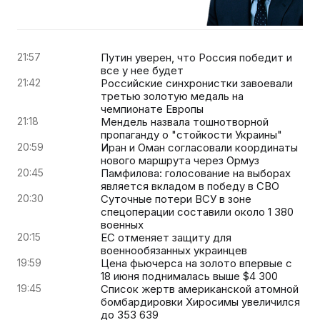
21:57
Путин уверен, что Россия победит и
все у нее будет
21:42
Российские синхронистки завоевали
третью золотую медаль на
чемпионате Европы
21:18
Мендель назвала тошнотворной
пропаганду о "стойкости Украины"
20:59
Иран и Оман согласовали координаты
нового маршрута через Ормуз
20:45
Памфилова: голосование на выборах
является вкладом в победу в СВО
20:30
Суточные потери ВСУ в зоне
спецоперации составили около 1 380
военных
20:15
ЕС отменяет защиту для
военнообязанных украинцев
19:59
Цена фьючерса на золото впервые с
18 июня поднималась выше $4 300
19:45
Список жертв американской атомной
бомбардировки Хиросимы увеличился
до 353 639