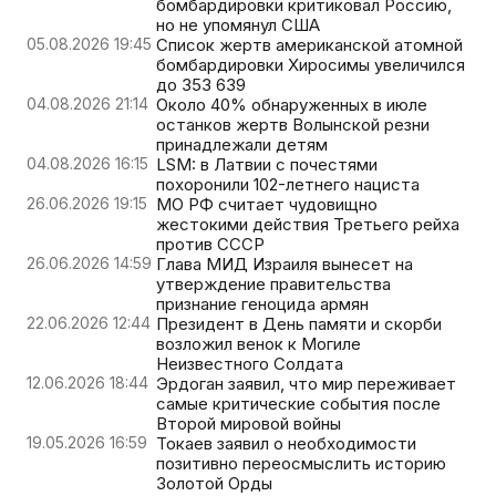
бомбардировки критиковал Россию,
но не упомянул США
05.08.2026 19:45
Список жертв американской атомной
бомбардировки Хиросимы увеличился
до 353 639
04.08.2026 21:14
Около 40% обнаруженных в июле
останков жертв Волынской резни
принадлежали детям
04.08.2026 16:15
LSM: в Латвии с почестями
похоронили 102-летнего нациста
26.06.2026 19:15
МО РФ считает чудовищно
жестокими действия Третьего рейха
против СССР
26.06.2026 14:59
Глава МИД Израиля вынесет на
утверждение правительства
признание геноцида армян
22.06.2026 12:44
Президент в День памяти и скорби
возложил венок к Могиле
Неизвестного Солдата
12.06.2026 18:44
Эрдоган заявил, что мир переживает
самые критические события после
Второй мировой войны
19.05.2026 16:59
Токаев заявил о необходимости
позитивно переосмыслить историю
Золотой Орды