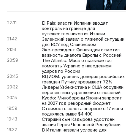
22:31
El País: власти Испании вводят
контроль на границе для
путешественников из Италии
21:42
Зеленский заявил о тяжелой ситуации
для ВСУ под Славянском
21:16
Экс-президент Финляндии отметил
важность диалога Европы с Россией
20:59
The Atlantic: Маск отказывается
помогать Украине с наведением
ударов по России
20:45
ВЦИОМ: уровень доверия российских
граждан Путину превышает 72%
20:32
Лидеры Узбекистана и США обсудили
перспективы укрепления отношений
20:15
Kyodo: Минобороны Японии запросит
на 2027 год рекордный бюджет
19:59
Стоимость золота впервые с 17 июня
поднялась выше $4 400
19:43
Старший сын Кадырова удостоен
звания Героя Чеченской Республики
19:32
В Италии назвали условие для