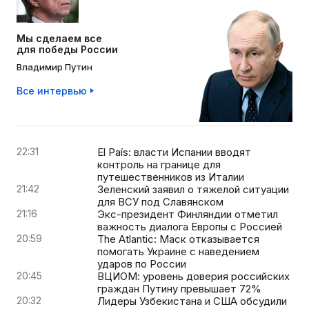
Мы сделаем все
для победы России
Владимир Путин
Все интервью
22:31
El País: власти Испании вводят
контроль на границе для
путешественников из Италии
21:42
Зеленский заявил о тяжелой ситуации
для ВСУ под Славянском
21:16
Экс-президент Финляндии отметил
важность диалога Европы с Россией
20:59
The Atlantic: Маск отказывается
помогать Украине с наведением
ударов по России
20:45
ВЦИОМ: уровень доверия российских
граждан Путину превышает 72%
20:32
Лидеры Узбекистана и США обсудили