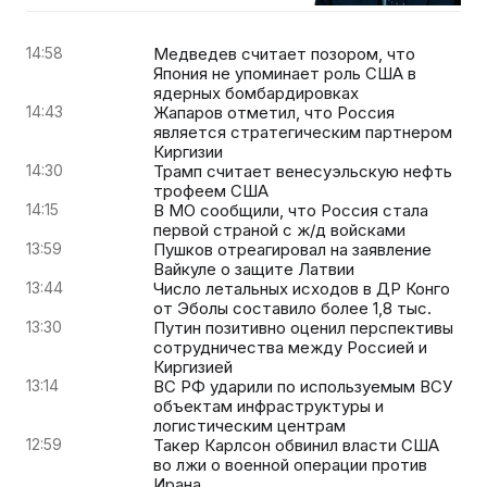
14:58
Медведев считает позором, что
Япония не упоминает роль США в
ядерных бомбардировках
14:43
Жапаров отметил, что Россия
является стратегическим партнером
Киргизии
14:30
Трамп считает венесуэльскую нефть
трофеем США
14:15
В МО сообщили, что Россия стала
первой страной с ж/д войсками
13:59
Пушков отреагировал на заявление
Вайкуле о защите Латвии
13:44
Число летальных исходов в ДР Конго
от Эболы составило более 1,8 тыс.
13:30
Путин позитивно оценил перспективы
сотрудничества между Россией и
Киргизией
13:14
ВС РФ ударили по используемым ВСУ
объектам инфраструктуры и
логистическим центрам
12:59
Такер Карлсон обвинил власти США
во лжи о военной операции против
Ирана