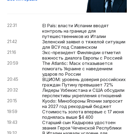
22:31
El País: власти Испании вводят
контроль на границе для
путешественников из Италии
21:42
Зеленский заявил о тяжелой ситуации
для ВСУ под Славянском
21:16
Экс-президент Финляндии отметил
важность диалога Европы с Россией
20:59
The Atlantic: Маск отказывается
помогать Украине с наведением
ударов по России
20:45
ВЦИОМ: уровень доверия российских
граждан Путину превышает 72%
20:32
Лидеры Узбекистана и США обсудили
перспективы укрепления отношений
20:15
Kyodo: Минобороны Японии запросит
на 2027 год рекордный бюджет
19:59
Стоимость золота впервые с 17 июня
поднялась выше $4 400
19:43
Старший сын Кадырова удостоен
звания Героя Чеченской Республики
19:32
В Италии назвали условие для