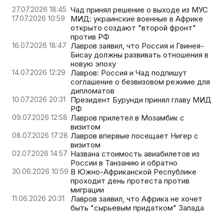
27.07.2026 18:45
Чад принял решение о выходе из МУС
17.07.2026 10:59
МИД: украинские военные в Африке
открыто создают "второй фронт"
против РФ
16.07.2026 18:47
Лавров заявил, что Россия и Гвинея-
Бисау должны развивать отношения в
новую эпоху
14.07.2026 12:29
Лавров: Россия и Чад подпишут
соглашение о безвизовом режиме для
дипломатов
10.07.2026 20:31
Президент Бурунди принял главу МИД
РФ
09.07.2026 12:58
Лавров прилетел в Мозамбик с
визитом
08.07.2026 17:28
Лавров впервые посещает Нигер с
визитом
02.07.2026 14:57
Названа стоимость авиабилетов из
России в Танзанию и обратно
30.06.2026 10:59
В Южно-Африканской Республике
проходит день протеста против
миграции
11.06.2026 20:31
Лавров заявил, что Африка не хочет
быть "сырьевым придатком" Запада