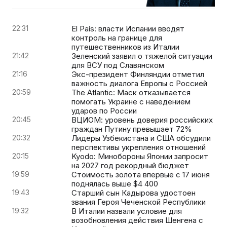
22:31
El País: власти Испании вводят
контроль на границе для
путешественников из Италии
21:42
Зеленский заявил о тяжелой ситуации
для ВСУ под Славянском
21:16
Экс-президент Финляндии отметил
важность диалога Европы с Россией
20:59
The Atlantic: Маск отказывается
помогать Украине с наведением
ударов по России
20:45
ВЦИОМ: уровень доверия российских
граждан Путину превышает 72%
20:32
Лидеры Узбекистана и США обсудили
перспективы укрепления отношений
20:15
Kyodo: Минобороны Японии запросит
на 2027 год рекордный бюджет
19:59
Стоимость золота впервые с 17 июня
поднялась выше $4 400
19:43
Старший сын Кадырова удостоен
звания Героя Чеченской Республики
19:32
В Италии назвали условие для
возобновления действия Шенгена с