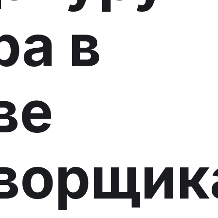
а в
ве
ворщик