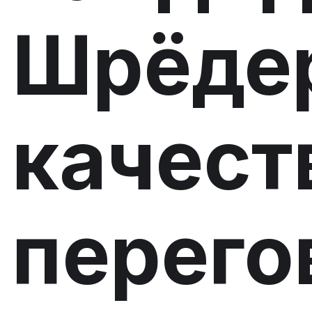
Шрёдер
качест
перего