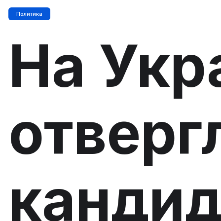
Политика
На Укр
отверг
кандид