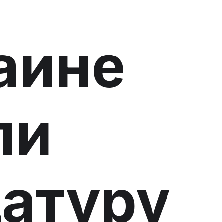
аине
ли
атуру