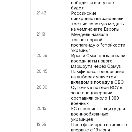
победит и все у нее
будет
21:42
Российские
синхронистки завоевали
третью золотую медаль
на чемпионате Европы
21:18
Мендель назвала
тошнотворной
пропаганду о "стойкости
Украины"
20:59
Иран и Оман согласовали
координаты нового
маршрута через Ормуз
20:45
Памфилова: голосование
на выборах является
вкладом в победу в СВО
20:30
Суточные потери ВСУ в
зоне спецоперации
составили около 1 380
военных
20:15
ЕС отменяет защиту для
военнообязанных
украинцев
19:59
Цена фьючерса на золото
впервые с 18 июня