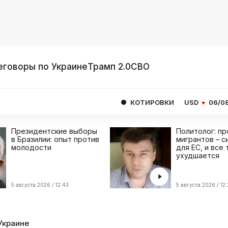
еговоры по Украине
Трамп 2.0
СВО
КОТИРОВКИ
USD
06/08
80.9293
Президентские выборы
Политолог: п
в Бразилии: опыт против
мигрантов – с
молодости
для ЕС, и все
ухудшается
5 августа 2026 / 12:43
5 августа 2026 / 12
Украине