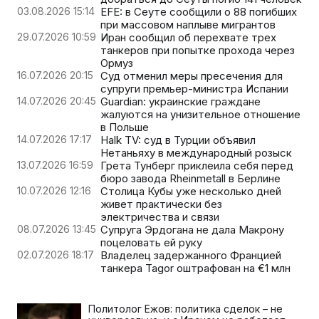
03.08.2026 15:14
EFE: в Сеуте сообщили о 88 погибших
при массовом наплыве мигрантов
29.07.2026 10:59
Иран сообщил об перехвате трех
танкеров при попытке прохода через
Ормуз
16.07.2026 20:15
Суд отменил меры пресечения для
супруги премьер-министра Испании
14.07.2026 20:45
Guardian: украинские граждане
жалуются на унизительное отношение
в Польше
14.07.2026 17:17
Halk TV: суд в Турции объявил
Нетаньяху в международный розыск
13.07.2026 16:59
Грета Тунберг приклеила себя перед
бюро завода Rheinmetall в Берлине
10.07.2026 12:16
Столица Кубы уже несколько дней
живет практически без
электричества и связи
08.07.2026 13:45
Супруга Эрдогана не дала Макрону
поцеловать ей руку
02.07.2026 18:17
Владелец задержанного Францией
танкера Tagor оштрафован на €1 млн
Политолог Ежов: политика сделок – не