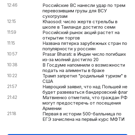
12:46
Российские ВС нанесли удар по трем
перевозившим грузы для ВСУ
сухогрузам
12:15
Khaosod: число жертв стрельбы в
школе в Таиланде достигло семи
11:59
Российский рынок акций растет на
открытии торгов
11:15
Названа пятерка зарубежных стран по
популярности у россиян
10:57
Prasar Bharati: в Индии число погибших
из-за молний достигло 20
10:38
В Госдуме напомнили о возможности
подать на алименты в браке
10:22
Трамп запретил "родильный туризм" в
США
21:57
Навроцкий заявил, что над Польшей не
будет развеваться бандеровский флаг
21:42
Матвиенко отметила, что граждан РФ
могут предостеречь от посещения
Армении
21:18
Первая в истории 500-балльница по
ЕГЭ зачислена на первый курс МФТИ