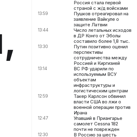
Россия стала первой
страной с ж/д войсками
13:59
Пушков отреагировал на
заявление Вайкуле о
,
защите Латвии
13:44
Число летальных исходов
в ДР Конго от Эболы
составило более 1,8 тыс.
13:30
Путин позитивно оценил
перспективы
сотрудничества между
Россией и Киргизией
13:14
ВС РФ ударили по
используемым ВСУ
объектам
инфраструктуры и
логистическим центрам
12:59
Такер Карлсон обвинил
власти США во лжи о
военной операции против
Ирана
12:47
Упавший в Приангарье
самолет Cessna 182
почти не поврежден
12:30
В Россию за шесть