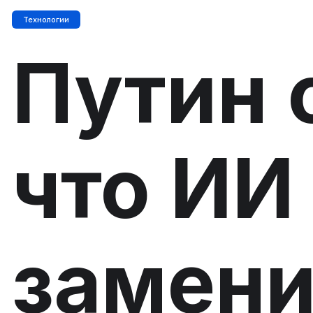
Технологии
Путин 
что ИИ
замени