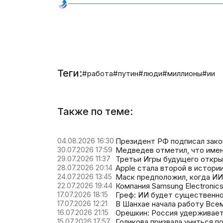
Теги:
#работа
#путин
#люди
#миллионы
#ии
Также по теме:
04.08.2026 16:30
Президент РФ подписал зако
30.07.2026 17:59
Медведев отметил, что имен
29.07.2026 11:37
Третьи Игры будущего откры
28.07.2026 20:14
Apple стала второй в истори
24.07.2026 13:45
Маск предположил, когда ИИ
22.07.2026 19:44
Компания Samsung Electronic
17.07.2026 18:15
Греф: ИИ будет существенно
17.07.2026 12:21
В Шанхае начала работу Все
16.07.2026 21:15
Орешкин: Россия удерживает
15.07.2026 17:57
Голикова призвала учиться п