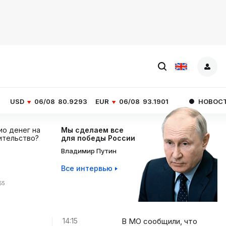
/08
80.9293
EUR
06/08
93.1901
НОВОСТИ ЧАСА
В М
ио денег на
Мы сделаем все
ительство?
для победы России
Владимир Путин
Все интервью
55
14:15
В МО сообщили, что