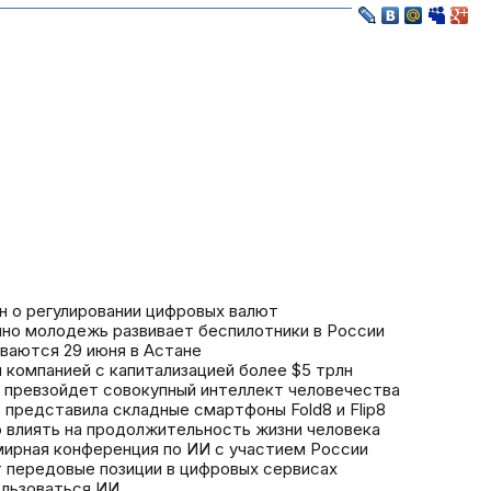
н о регулировании цифровых валют
но молодежь развивает беспилотники в России
ваются 29 июня в Астане
и компанией с капитализацией более $5 трлн
 превзойдет совокупный интеллект человечества
s представила складные смартфоны Fold8 и Flip8
 влиять на продолжительность жизни человека
мирная конференция по ИИ с участием России
 передовые позиции в цифровых сервисах
ользоваться ИИ