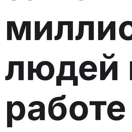
милли
людей 
работе