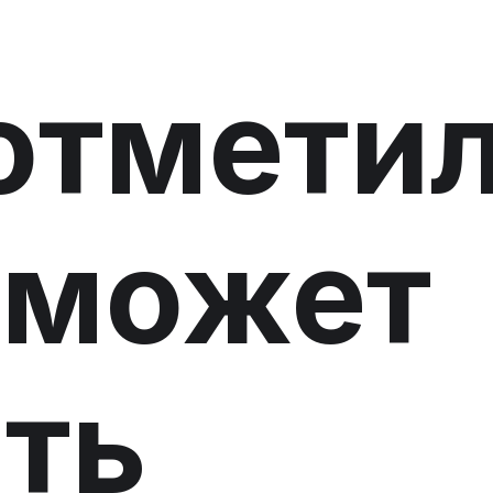
отметил
 может
ть