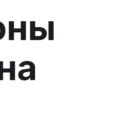
оны
на