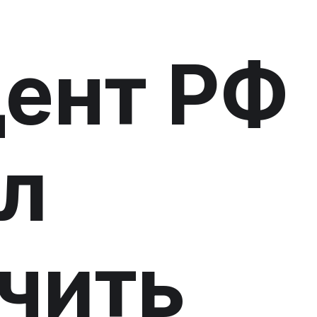
ент РФ
л
чить