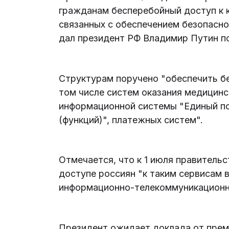
гражданам бесперебойный доступ к 
связанных с обеспечением безопасн
дал президент РФ Владимир Путин по
Структурам поручено "обеспечить б
том числе систем оказания медицин
информационной системы "Единый по
(функций)", платежных систем".
Отмечается, что к 1 июля правитель
доступе россиян "к таким сервисам 
информационно-телекоммуникационно
Президент ожидает доклада от пре