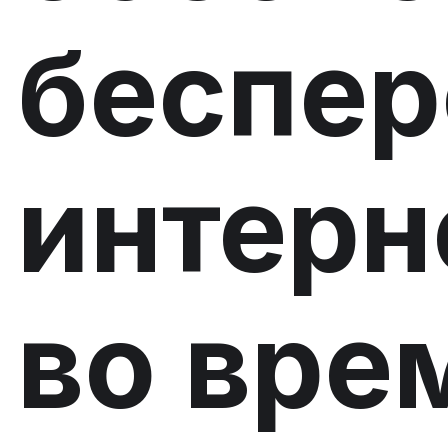
беспе
интерн
во вре