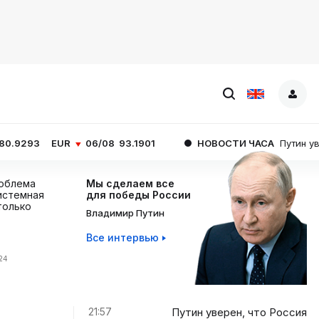
R
06/08
93.1901
НОВОСТИ ЧАСА
Путин уверен, что Росс
роблема
Мы сделаем все
истемная
для победы России
 только
Владимир Путин
Все интервью
:24
21:57
Путин уверен, что Россия