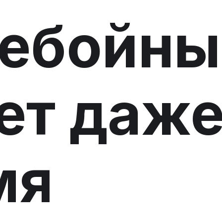
ребойны
ет даж
мя