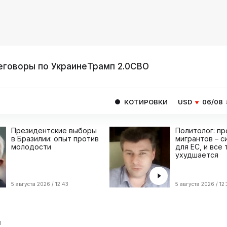
еговоры по Украине
Трамп 2.0
СВО
КОТИРОВКИ
USD
06/08
80.9293
EU
Президентские выборы
Политолог: п
в Бразилии: опыт против
мигрантов – с
молодости
для ЕС, и все
ухудшается
5 августа 2026 / 12:43
5 августа 2026 / 12
я