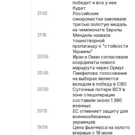
победит и все у нее
будет
21:42
Российские
синхронистки завоевали
третью золотую медаль
на чемпионате Европы
21:18
Мендель назвала
тошнотворной
пропаганду о "стойкости
Украины"
20:59
Иран и Оман согласовали
координаты нового
маршрута через Ормуз
20:45
Памфилова: голосование
на выборах является
вкладом в победу в СВО
20:30
Суточные потери ВСУ в
зоне спецоперации
составили около 1 380
военных
20:15
ЕС отменяет защиту для
военнообязанных
украинцев
19:59
Цена фьючерса на золото
впервые с 18 июня