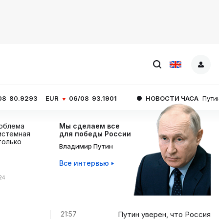
EUR
06/08
93.1901
НОВОСТИ ЧАСА
Путин уверен, что Р
роблема
Мы сделаем все
истемная
для победы России
 только
Владимир Путин
Все интервью
:24
21:57
Путин уверен, что Россия