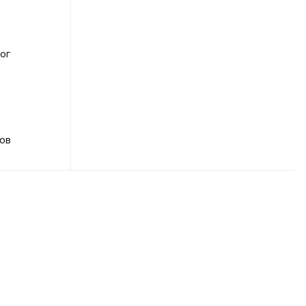
ог
ов