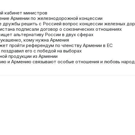
й кабинет министров
ение Армении по железнодорожной концессии
 дружбы решить с Россией вопрос концессии железных дор
кистана подписали договор о союзнических отношениях
 ищет альтернативу России в двух сферах
Лукашенко, кому нужна Армения
ожет пройти референдум по членству Армении в ЕС
е поздравил его с победой на выборах
ной продукции из Армении
сию и Армению связывают особые отношения и любовь народ