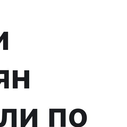
и
ян
ли по