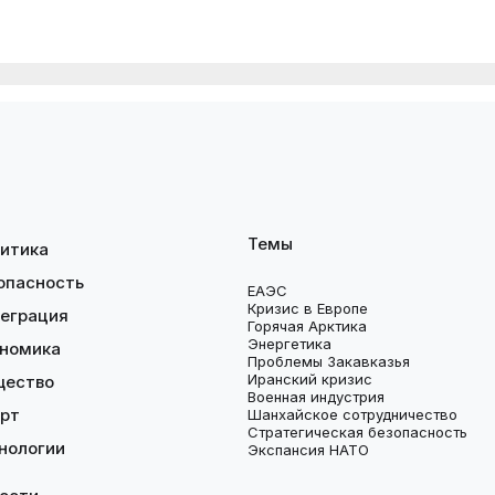
Темы
итика
опасность
ЕАЭС
Кризис в Европе
еграция
Горячая Арктика
Энергетика
номика
Проблемы Закавказья
Иранский кризис
щество
Военная индустрия
рт
Шанхайское сотрудничество
Стратегическая безопасность
нологии
Экспансия НАТО