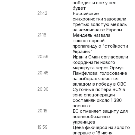
победит и все у нее
будет
21:42
Российские
синхронистки завоевали
третью золотую медаль
на чемпионате Европы
21:18
Мендель назвала
тошнотворной
пропаганду о "стойкости
Украины"
20:59
Иран и Оман согласовали
координаты нового
маршрута через Ормуз
20:45
Памфилова: голосование
на выборах является
вкладом в победу в СВО
20:30
Суточные потери ВСУ в
зоне спецоперации
составили около 1 380
военных
20:15
ЕС отменяет защиту для
военнообязанных
украинцев
19:59
Цена фьючерса на золото
впервые с 18 июня