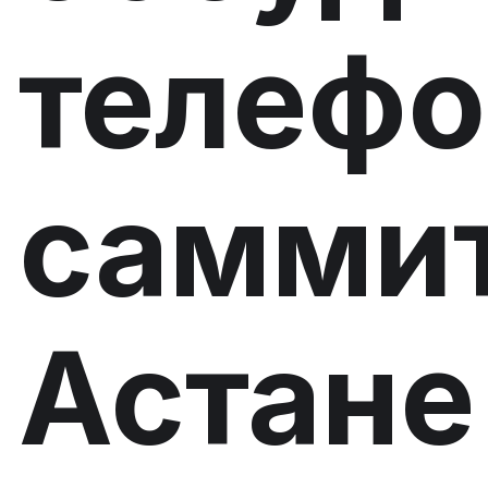
телефо
саммит
Астане