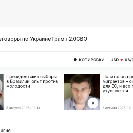
еговоры по Украине
Трамп 2.0
СВО
КОТИРОВКИ
USD
06/08
80.9293
Президентские выборы
Политолог: п
в Бразилии: опыт против
мигрантов – с
молодости
для ЕС, и все
ухудшается
5 августа 2026 / 12:43
5 августа 2026 / 12
лигия