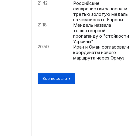
21:42
Российские
синхронистки завоевали
третью золотую медаль
на чемпионате Европы
21:18
Мендель назвала
тошнотворной
пропаганду о "стойкости
Украины"
20:59
Иран и Оман согласовали
координаты нового
маршрута через Ормуз
Все новости