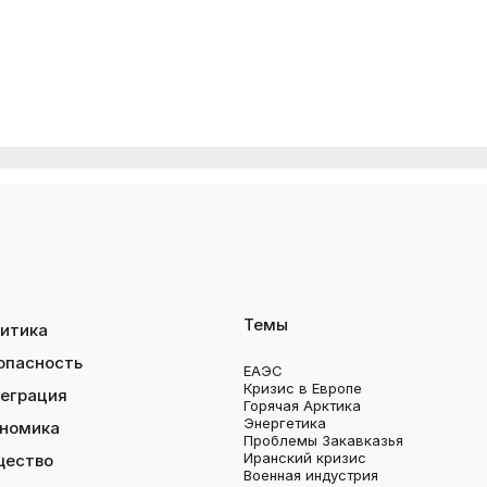
Темы
итика
опасность
ЕАЭС
Кризис в Европе
еграция
Горячая Арктика
Энергетика
номика
Проблемы Закавказья
Иранский кризис
щество
Военная индустрия