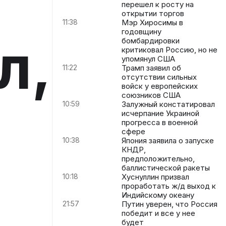
перешел к росту на
открытии торгов
11:38
Мэр Хиросимы в
годовщину
л,
бомбардировки
критиковал Россию, но не
упомянул США
11:22
Трамп заявил об
отсутствии сильных
войск у европейских
союзников США
10:59
Залужный констатировал
исчерпание Украиной
прогресса в военной
сфере
10:38
Япония заявила о запуске
КНДР,
предположительно,
баллистической ракеты
10:18
Хуснуллин призвал
проработать ж/д выход к
Индийскому океану
21:57
Путин уверен, что Россия
победит и все у нее
будет