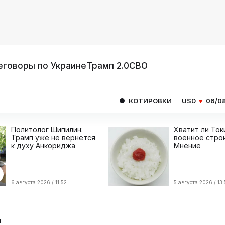
еговоры по Украине
Трамп 2.0
СВО
КОТИРОВКИ
USD
06/08
80.9293
E
Политолог Шипилин:
Хватит ли Ток
Трамп уже не вернется
военное стро
к духу Анкориджа
Мнение
6 августа 2026 / 11:52
5 августа 2026 / 13:
я