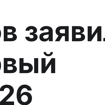
в заяви
рвый
26