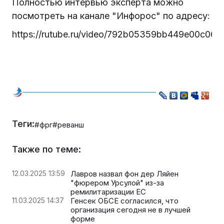
Полностью интервью эксперта можно
посмотреть на канале "Инфорос" по адресу:
https://rutube.ru/video/792b05359bb449e00c063
Теги:
#фрг
#реванш
Также по теме:
12.03.2025 13:59
Лавров назвал фон дер Ляйен
"фюрером Урсулой" из-за
ремилитаризации ЕС
11.03.2025 14:37
Генсек ОБСЕ согласился, что
организация сегодня не в лучшей
форме