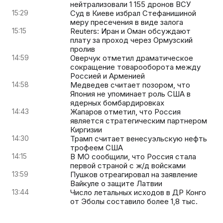
нейтрализовали 1 155 дронов ВСУ
15:29
Суд в Киеве избрал Стефанишиной
меру пресечения в виде залога
15:15
Reuters: Иран и Оман обсуждают
плату за проход через Ормузский
пролив
14:59
Оверчук отметил драматическое
сокращение товарооборота между
Россией и Арменией
14:58
Медведев считает позором, что
Япония не упоминает роль США в
ядерных бомбардировках
14:43
Жапаров отметил, что Россия
является стратегическим партнером
Киргизии
14:30
Трамп считает венесуэльскую нефть
трофеем США
14:15
В МО сообщили, что Россия стала
первой страной с ж/д войсками
13:59
Пушков отреагировал на заявление
Вайкуле о защите Латвии
13:44
Число летальных исходов в ДР Конго
от Эболы составило более 1,8 тыс.