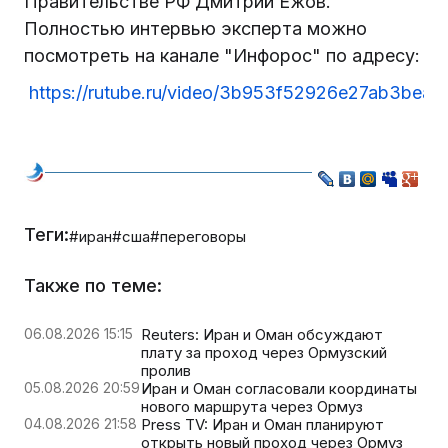
Правительстве РФ Дмитрий Ежов.
Полностью интервью эксперта можно
посмотреть на канале "Инфорос" по адресу:
https://rutube.ru/video/3b953f52926e27ab3bea
Теги:
#иран
#сша
#переговоры
Также по теме:
06.08.2026 15:15
Reuters: Иран и Оман обсуждают
плату за проход через Ормузский
пролив
05.08.2026 20:59
Иран и Оман согласовали координаты
нового маршрута через Ормуз
04.08.2026 21:58
Press TV: Иран и Оман планируют
открыть новый проход через Ормуз