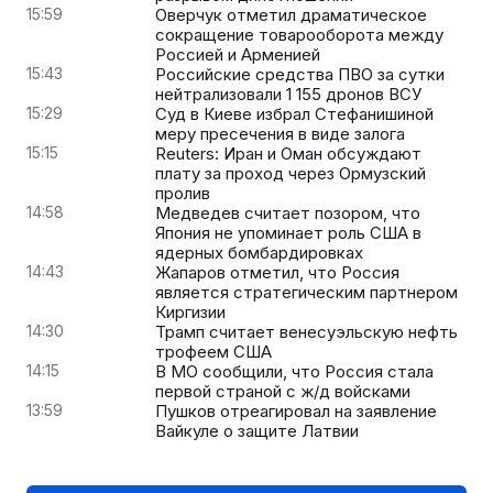
15:59
Оверчук отметил драматическое
сокращение товарооборота между
Россией и Арменией
15:43
Российские средства ПВО за сутки
нейтрализовали 1 155 дронов ВСУ
15:29
Суд в Киеве избрал Стефанишиной
меру пресечения в виде залога
15:15
Reuters: Иран и Оман обсуждают
плату за проход через Ормузский
пролив
14:58
Медведев считает позором, что
Япония не упоминает роль США в
ядерных бомбардировках
14:43
Жапаров отметил, что Россия
является стратегическим партнером
Киргизии
14:30
Трамп считает венесуэльскую нефть
трофеем США
14:15
В МО сообщили, что Россия стала
первой страной с ж/д войсками
13:59
Пушков отреагировал на заявление
Вайкуле о защите Латвии