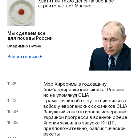
Хватит ли Токио денег на военное
строительство? Мнение
Мы сделаем все
для победы России
Владимир Путин
Все интервью
11:38
Мэр Хиросимы в годовщину
бомбардировки критиковал Россию,
но не упомянул США
11:22
Трамп заявил об отсутствии сильных
войск у европейских союзников США
10:59
Залужный констатировал исчерпание
Украиной прогресса в военной сфере
10:38
Япония заявила о запуске КНДР,
предположительно, баллистической
ракеты