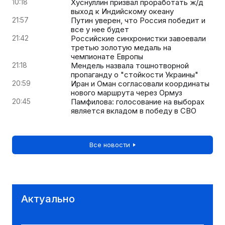
10:18
Хуснуллин призвал проработать ж/д
выход к Индийскому океану
21:57
Путин уверен, что Россия победит и
все у нее будет
21:42
Российские синхронистки завоевали
третью золотую медаль на
чемпионате Европы
21:18
Мендель назвала тошнотворной
пропаганду о "стойкости Украины"
20:59
Иран и Оман согласовали координаты
нового маршрута через Ормуз
20:45
Памфилова: голосование на выборах
является вкладом в победу в СВО
Все новости
Актуально