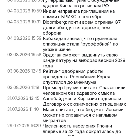
Гутерриш выступил с осуждением
ударов Киева по регионам РФ
04.08.2026 19:59
Индия направила приглашения на
саммит БРИКС в сентябре
04.08.2026 19:31
Bloomberg: почти всем странам G7
долги обходятся дороже, чем
оборона
04.08.2026 15:59
Кобахидзе заявил, что грузинская
оппозиция стала "русофобной" по
указке извне
03.08.2026 19:58
Эрдоган сможет выдвинуть свою
кандидатуру на выборах весной 2028
года
03.08.2026 12:45
Рейтинг одобрения работы
президента Республики Корея
опустился до минимума
03.08.2026 11:18
Премьер Грузии считает Саакашвили
человеком без здравого смысла
31.07.2026 13:45
Азербайджан и Киргизия подписали
Договор о союзнических отношениях
31.07.2026 11:40
Маск считает, что бюджет Испании
может не справиться с наплывом
мигрантов
29.07.2026 16:29
Численность населения Японии
впервые за 42 года сократилась до