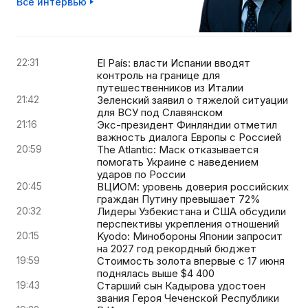
Все интервью
22:31
El País: власти Испании вводят
контроль на границе для
путешественников из Италии
21:42
Зеленский заявил о тяжелой ситуации
для ВСУ под Славянском
21:16
Экс-президент Финляндии отметил
важность диалога Европы с Россией
20:59
The Atlantic: Маск отказывается
помогать Украине с наведением
ударов по России
20:45
ВЦИОМ: уровень доверия российских
граждан Путину превышает 72%
20:32
Лидеры Узбекистана и США обсудили
перспективы укрепления отношений
20:15
Kyodo: Минобороны Японии запросит
на 2027 год рекордный бюджет
19:59
Стоимость золота впервые с 17 июня
поднялась выше $4 400
19:43
Старший сын Кадырова удостоен
звания Героя Чеченской Республики