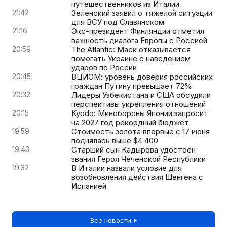
путешественников из Италии
21:42
Зеленский заявил о тяжелой ситуации
для ВСУ под Славянском
21:16
Экс-президент Финляндии отметил
важность диалога Европы с Россией
20:59
The Atlantic: Маск отказывается
помогать Украине с наведением
ударов по России
20:45
ВЦИОМ: уровень доверия российских
граждан Путину превышает 72%
20:32
Лидеры Узбекистана и США обсудили
перспективы укрепления отношений
20:15
Kyodo: Минобороны Японии запросит
на 2027 год рекордный бюджет
19:59
Стоимость золота впервые с 17 июня
поднялась выше $4 400
19:43
Старший сын Кадырова удостоен
звания Героя Чеченской Республики
19:32
В Италии назвали условие для
возобновления действия Шенгена с
Испанией
Все новости