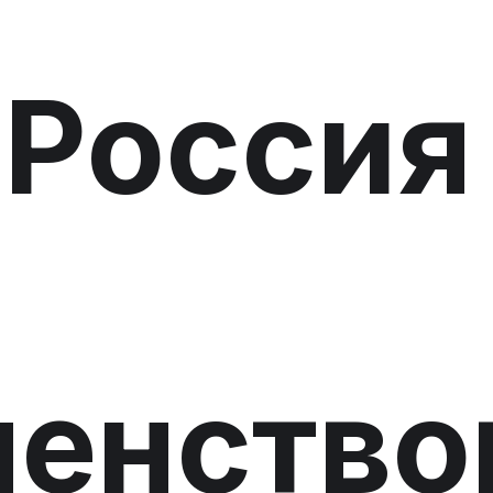
 Россия
енство