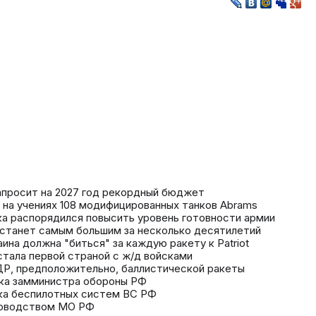
апросит на 2027 год рекордный бюджет
 на учениях 108 модифицированных танков Abrams
ка распорядился повысить уровень готовности армии
 станет самым большим за несколько десятилетий
ина должна "биться" за каждую ракету к Patriot
стала первой страной с ж/д войсками
НДР, предположительно, баллистической ракеты
ука замминистра обороны РФ
ка беспилотных систем ВС РФ
ководством МО РФ