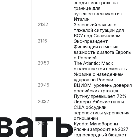
вводят контроль на
границе для
путешественников из
Италии
21:42
Зеленский заявил о
тяжелой ситуации для
ВСУ под Славянском
21:16
Экс-президент
Финляндии отметил
важность диалога Европы
с Россией
20:59
The Atlantic: Маск
отказывается помогать
Украине с наведением
ударов по России
20:45
ВЦИОМ: уровень доверия
российских граждан
Путину превышает 72%
20:32
Лидеры Узбекистана и
вать
США обсудили
перспективы укрепления
отношений
20:15
Kyodo: Минобороны
Японии запросит на 2027
год рекордный бюджет