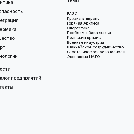
Темы
итика
опасность
ЕАЭС
Кризис в Европе
еграция
Горячая Арктика
Энергетика
номика
Проблемы Закавказья
Иранский кризис
щество
Военная индустрия
рт
Шанхайское сотрудничество
Стратегическая безопасность
нологии
Экспансия НАТО
ости
алог предприятий
такты