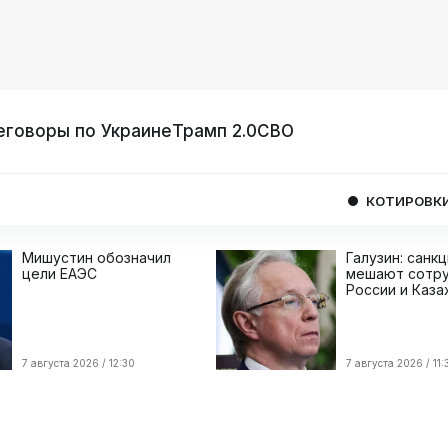
еговоры по Украине
Трамп 2.0
СВО
КОТИРОВКИ
USD
08/
Мишустин обозначил
Галузин: санк
цели ЕАЭС
мешают сотру
России и Каза
7 августа 2026 / 12:30
7 августа 2026 / 11: