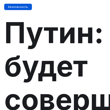
Безопасность
Путин:
будет
соверш