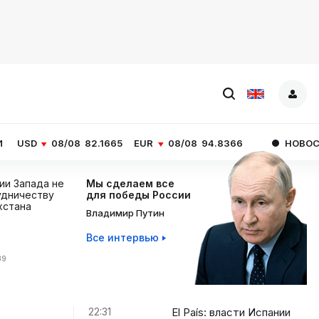
08
82.1665
EUR
08/08
94.8366
НОВОСТИ ЧАСА
El P
ции Запада не
Мы сделаем все
дничеству
для победы России
хстана
Владимир Путин
Все интервью
39
22:31
El País: власти Испании