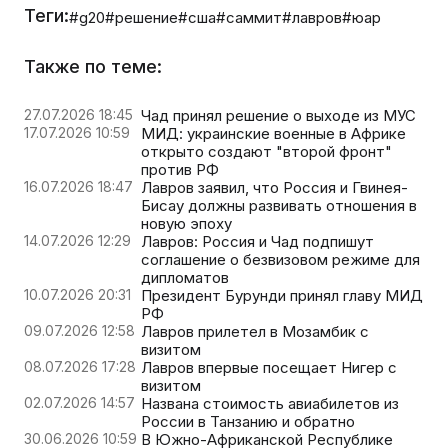
Теги:
#g20
#решение
#сша
#саммит
#лавров
#юар
Также по теме:
27.07.2026 18:45
Чад принял решение о выходе из МУС
17.07.2026 10:59
МИД: украинские военные в Африке
открыто создают "второй фронт"
против РФ
16.07.2026 18:47
Лавров заявил, что Россия и Гвинея-
Бисау должны развивать отношения в
новую эпоху
14.07.2026 12:29
Лавров: Россия и Чад подпишут
соглашение о безвизовом режиме для
дипломатов
10.07.2026 20:31
Президент Бурунди принял главу МИД
РФ
09.07.2026 12:58
Лавров прилетел в Мозамбик с
визитом
08.07.2026 17:28
Лавров впервые посещает Нигер с
визитом
02.07.2026 14:57
Названа стоимость авиабилетов из
России в Танзанию и обратно
30.06.2026 10:59
В Южно-Африканской Республике