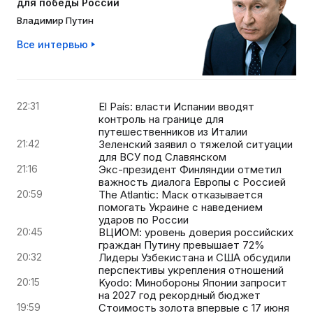
для победы России
Владимир Путин
Все интервью
22:31
El País: власти Испании вводят
контроль на границе для
путешественников из Италии
21:42
Зеленский заявил о тяжелой ситуации
для ВСУ под Славянском
21:16
Экс-президент Финляндии отметил
важность диалога Европы с Россией
20:59
The Atlantic: Маск отказывается
помогать Украине с наведением
ударов по России
20:45
ВЦИОМ: уровень доверия российских
граждан Путину превышает 72%
20:32
Лидеры Узбекистана и США обсудили
перспективы укрепления отношений
20:15
Kyodo: Минобороны Японии запросит
на 2027 год рекордный бюджет
19:59
Стоимость золота впервые с 17 июня