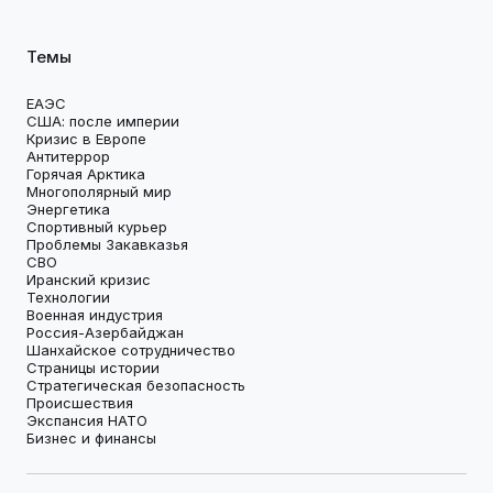
Темы
ЕАЭС
США: после империи
Кризис в Европе
Антитеррор
Горячая Арктика
Многополярный мир
Энергетика
Спортивный курьер
Проблемы Закавказья
СВО
Иранский кризис
Технологии
Военная индустрия
Россия-Азербайджан
Шанхайское сотрудничество
Страницы истории
Стратегическая безопасность
Происшествия
Экспансия НАТО
Бизнес и финансы