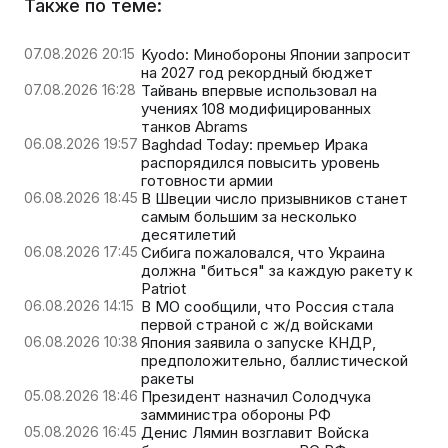
Также по теме:
07.08.2026 20:15
Kyodo: Минобороны Японии запросит
на 2027 год рекордный бюджет
07.08.2026 16:28
Тайвань впервые использовал на
учениях 108 модифицированных
танков Abrams
06.08.2026 19:57
Baghdad Today: премьер Ирака
распорядился повысить уровень
готовности армии
06.08.2026 18:45
В Швеции число призывников станет
самым большим за несколько
десятилетий
06.08.2026 17:45
Сибига пожаловался, что Украина
должна "биться" за каждую ракету к
Patriot
06.08.2026 14:15
В МО сообщили, что Россия стала
первой страной с ж/д войсками
06.08.2026 10:38
Япония заявила о запуске КНДР,
предположительно, баллистической
ракеты
05.08.2026 18:46
Президент назначил Солодчука
замминистра обороны РФ
05.08.2026 16:45
Денис Лямин возглавит Войска