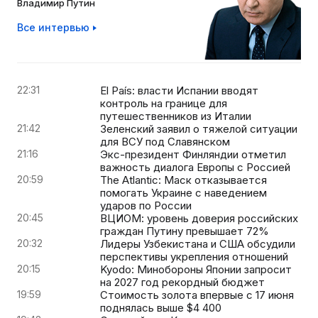
Владимир Путин
Все интервью
22:31
El País: власти Испании вводят
контроль на границе для
путешественников из Италии
21:42
Зеленский заявил о тяжелой ситуации
для ВСУ под Славянском
21:16
Экс-президент Финляндии отметил
важность диалога Европы с Россией
20:59
The Atlantic: Маск отказывается
помогать Украине с наведением
ударов по России
20:45
ВЦИОМ: уровень доверия российских
граждан Путину превышает 72%
20:32
Лидеры Узбекистана и США обсудили
перспективы укрепления отношений
20:15
Kyodo: Минобороны Японии запросит
на 2027 год рекордный бюджет
19:59
Стоимость золота впервые с 17 июня
поднялась выше $4 400