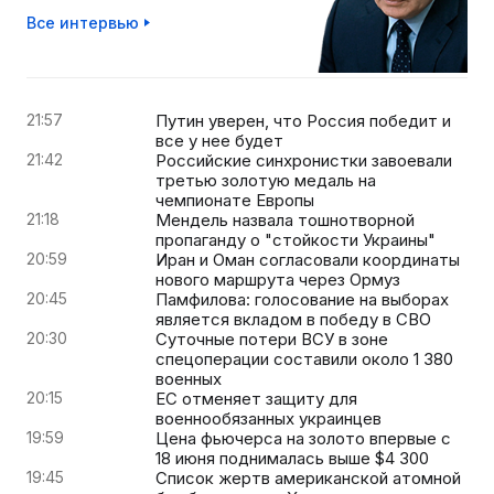
Все интервью
21:57
Путин уверен, что Россия победит и
все у нее будет
21:42
Российские синхронистки завоевали
третью золотую медаль на
чемпионате Европы
21:18
Мендель назвала тошнотворной
пропаганду о "стойкости Украины"
20:59
Иран и Оман согласовали координаты
нового маршрута через Ормуз
20:45
Памфилова: голосование на выборах
является вкладом в победу в СВО
20:30
Суточные потери ВСУ в зоне
спецоперации составили около 1 380
военных
20:15
ЕС отменяет защиту для
военнообязанных украинцев
19:59
Цена фьючерса на золото впервые с
18 июня поднималась выше $4 300
19:45
Список жертв американской атомной