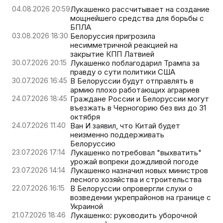
04.08.2026 20:59
Лукашенко рассчитывает на создание
мощнейшего средства для борьбы с
БПЛА
03.08.2026 18:30
Белоруссия пригрозила
несимметричной реакцией на
закрытие КПП Латвией
30.07.2026 20:15
Лукашенко поблагодарил Трампа за
правду о сути политики США
30.07.2026 16:45
В Белоруссии будут отправлять в
армию плохо работающих аграриев
24.07.2026 18:45
Граждане России и Белоруссии могут
въезжать в Черногорию без виз до 31
октября
24.07.2026 11:40
Ван И заявил, что Китай будет
неизменно поддерживать
Белоруссию
23.07.2026 17:14
Лукашенко потребовал "выхватить"
урожай вопреки дождливой погоде
23.07.2026 14:14
Лукашенко назначил новых министров
лесного хозяйства и строительства
22.07.2026 16:15
В Белоруссии опровергли слухи о
возведении укрепрайонов на границе с
Украиной
21.07.2026 18:46
Лукашенко: руководить уборочной