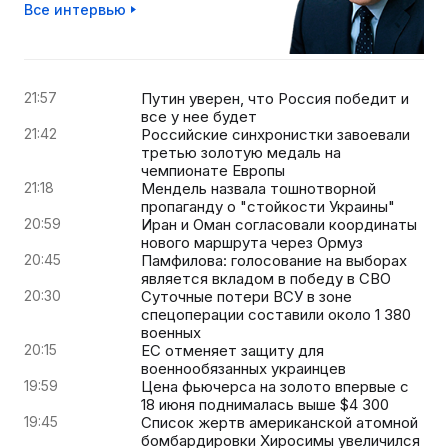
Все интервью
21:57
Путин уверен, что Россия победит и
все у нее будет
21:42
Российские синхронистки завоевали
третью золотую медаль на
чемпионате Европы
21:18
Мендель назвала тошнотворной
пропаганду о "стойкости Украины"
20:59
Иран и Оман согласовали координаты
нового маршрута через Ормуз
20:45
Памфилова: голосование на выборах
является вкладом в победу в СВО
20:30
Суточные потери ВСУ в зоне
спецоперации составили около 1 380
военных
20:15
ЕС отменяет защиту для
военнообязанных украинцев
19:59
Цена фьючерса на золото впервые с
18 июня поднималась выше $4 300
19:45
Список жертв американской атомной
бомбардировки Хиросимы увеличился