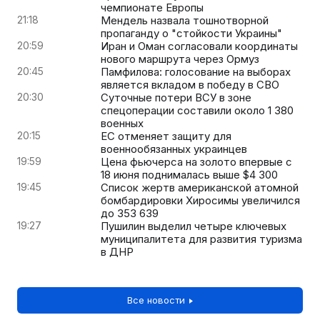
чемпионате Европы
21:18
Мендель назвала тошнотворной
пропаганду о "стойкости Украины"
20:59
Иран и Оман согласовали координаты
нового маршрута через Ормуз
20:45
Памфилова: голосование на выборах
является вкладом в победу в СВО
20:30
Суточные потери ВСУ в зоне
спецоперации составили около 1 380
военных
20:15
ЕС отменяет защиту для
военнообязанных украинцев
19:59
Цена фьючерса на золото впервые с
18 июня поднималась выше $4 300
19:45
Список жертв американской атомной
бомбардировки Хиросимы увеличился
до 353 639
19:27
Пушилин выделил четыре ключевых
муниципалитета для развития туризма
в ДНР
Все новости