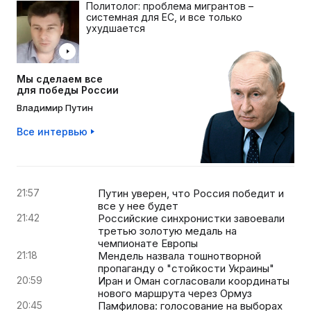
Политолог: проблема мигрантов –
системная для ЕС, и все только
ухудшается
Мы сделаем все
для победы России
Владимир Путин
Все интервью
21:57
Путин уверен, что Россия победит и
все у нее будет
21:42
Российские синхронистки завоевали
третью золотую медаль на
чемпионате Европы
21:18
Мендель назвала тошнотворной
пропаганду о "стойкости Украины"
20:59
Иран и Оман согласовали координаты
нового маршрута через Ормуз
20:45
Памфилова: голосование на выборах