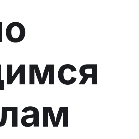
по
щимся
олам