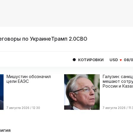
еговоры по Украине
Трамп 2.0
СВО
КОТИРОВКИ
USD
08/08
82.1665
E
Мишустин обозначил
Галузин: санк
цели ЕАЭС
мешают сотру
России и Каза
7 августа 2026 / 12:30
7 августа 2026 / 11:
лигия