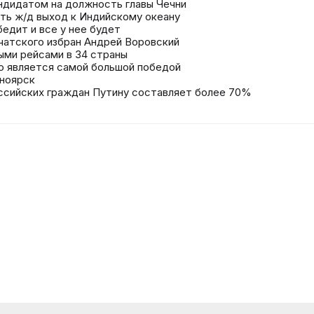
ндидатом на должность главы Чечни
ать ж/д выход к Индийскому океану
бедит и все у нее будет
атского избран Андрей Воровский
ыми рейсами в 34 страны
го является самой большой победой
сноярск
ссийских граждан Путину составляет более 70%