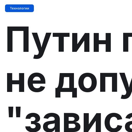
Технологии
Путин 
не доп
"завис