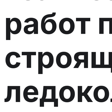
работ 
строя
ледок