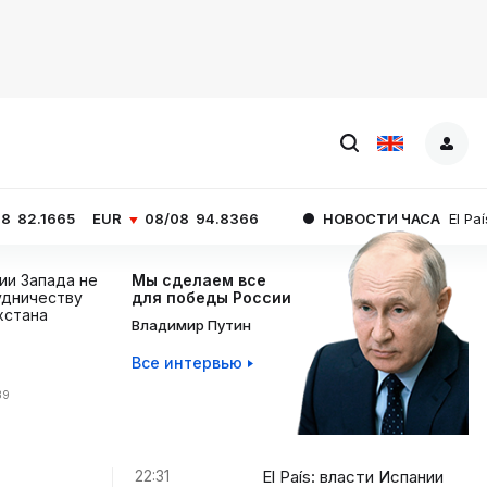
UR
08/08
94.8366
НОВОСТИ ЧАСА
El País: власти Исп
ции Запада не
Мы сделаем все
дничеству
для победы России
хстана
Владимир Путин
Все интервью
39
22:31
El País: власти Испании