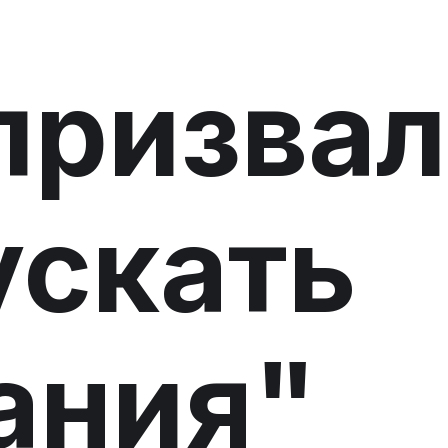
призвал
ускать
ания"