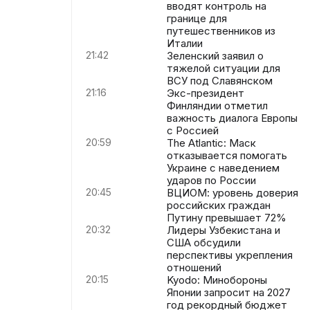
вводят контроль на
границе для
путешественников из
Италии
21:42
Зеленский заявил о
тяжелой ситуации для
ВСУ под Славянском
21:16
Экс-президент
Финляндии отметил
важность диалога Европы
с Россией
20:59
The Atlantic: Маск
отказывается помогать
Украине с наведением
ударов по России
20:45
ВЦИОМ: уровень доверия
российских граждан
Путину превышает 72%
20:32
Лидеры Узбекистана и
США обсудили
перспективы укрепления
отношений
20:15
Kyodo: Минобороны
Японии запросит на 2027
год рекордный бюджет