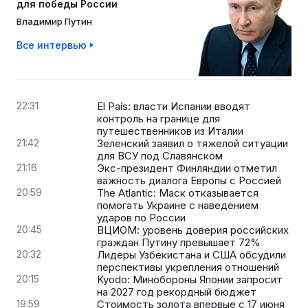
для победы России
Владимир Путин
Все интервью
22:31
El País: власти Испании вводят
контроль на границе для
путешественников из Италии
21:42
Зеленский заявил о тяжелой ситуации
для ВСУ под Славянском
21:16
Экс-президент Финляндии отметил
важность диалога Европы с Россией
20:59
The Atlantic: Маск отказывается
помогать Украине с наведением
ударов по России
20:45
ВЦИОМ: уровень доверия российских
граждан Путину превышает 72%
20:32
Лидеры Узбекистана и США обсудили
перспективы укрепления отношений
20:15
Kyodo: Минобороны Японии запросит
на 2027 год рекордный бюджет
19:59
Стоимость золота впервые с 17 июня