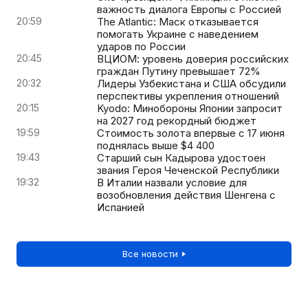
важность диалога Европы с Россией
20:59
The Atlantic: Маск отказывается
помогать Украине с наведением
ударов по России
20:45
ВЦИОМ: уровень доверия российских
граждан Путину превышает 72%
20:32
Лидеры Узбекистана и США обсудили
перспективы укрепления отношений
20:15
Kyodo: Минобороны Японии запросит
на 2027 год рекордный бюджет
19:59
Стоимость золота впервые с 17 июня
поднялась выше $4 400
19:43
Старший сын Кадырова удостоен
звания Героя Чеченской Республики
19:32
В Италии назвали условие для
возобновления действия Шенгена с
Испанией
Все новости