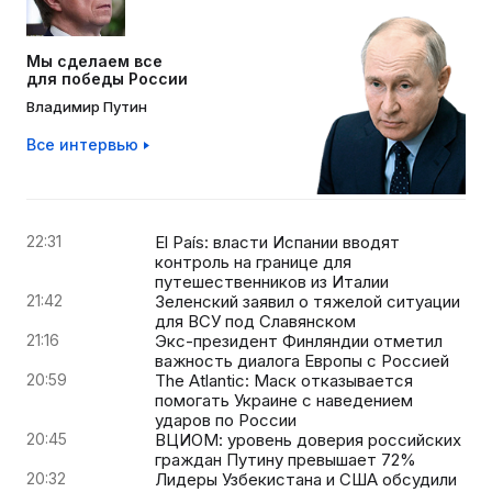
Мы сделаем все
для победы России
Владимир Путин
Все интервью
22:31
El País: власти Испании вводят
контроль на границе для
путешественников из Италии
21:42
Зеленский заявил о тяжелой ситуации
для ВСУ под Славянском
21:16
Экс-президент Финляндии отметил
важность диалога Европы с Россией
20:59
The Atlantic: Маск отказывается
помогать Украине с наведением
ударов по России
20:45
ВЦИОМ: уровень доверия российских
граждан Путину превышает 72%
20:32
Лидеры Узбекистана и США обсудили