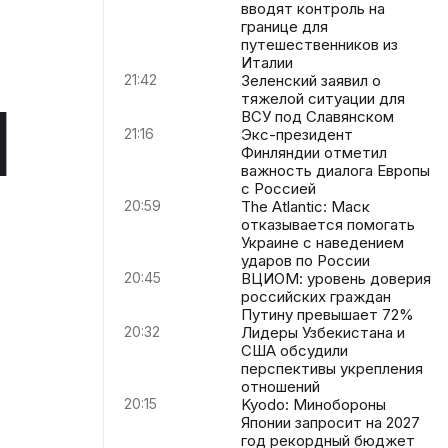
вводят контроль на
границе для
путешественников из
Италии
и
21:42
Зеленский заявил о
тяжелой ситуации для
ВСУ под Славянском
21:16
Экс-президент
Финляндии отметил
важность диалога Европы
с Россией
20:59
The Atlantic: Маск
отказывается помогать
Украине с наведением
ударов по России
20:45
ВЦИОМ: уровень доверия
российских граждан
Путину превышает 72%
20:32
Лидеры Узбекистана и
США обсудили
перспективы укрепления
отношений
20:15
Kyodo: Минобороны
Японии запросит на 2027
год рекордный бюджет