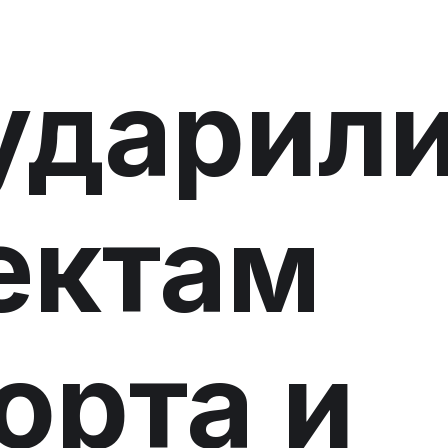
ударил
ектам
орта и