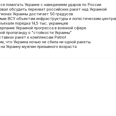
ется помогать Украине с наведением ударов по России
звал обсудить перехват российских ракет над Украиной
гионах Украины достигает 50 градусов
мым ВСУ объектам инфраструктуры и логистическим центра
ъехали порядка 14,5 тыс. украинцев
ерпание Украиной прогресса в военной сфере
ой пропаганду о "стойкости Украины"
ставках ракет к комплексам Patriot
ом, что Украина ночью не сбила ни одной ракеты
 на Украину мужчин призывного возраста