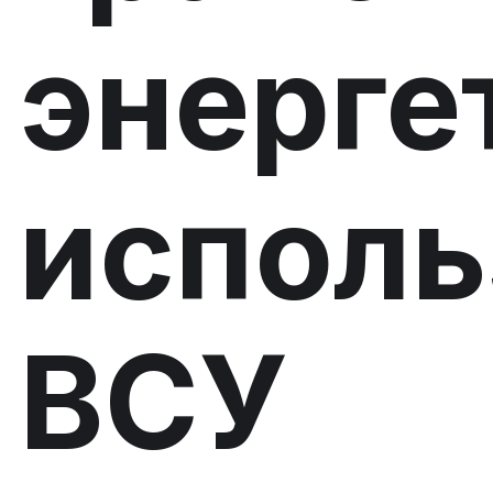
энерге
испол
ВСУ