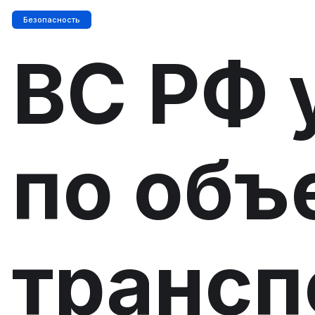
Безопасность
ВС РФ 
по объ
трансп