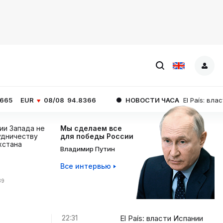
8/08
94.8366
НОВОСТИ ЧАСА
El País: власти Испании в
ции Запада не
Мы сделаем все
дничеству
для победы России
хстана
Владимир Путин
Все интервью
39
22:31
El País: власти Испании