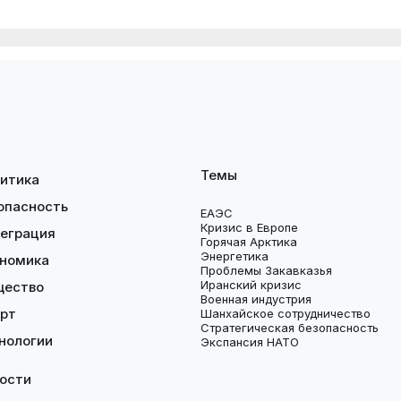
Темы
итика
опасность
ЕАЭС
Кризис в Европе
еграция
Горячая Арктика
Энергетика
номика
Проблемы Закавказья
Иранский кризис
щество
Военная индустрия
рт
Шанхайское сотрудничество
Стратегическая безопасность
нологии
Экспансия НАТО
ости