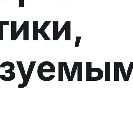
тики,
ьзуемы