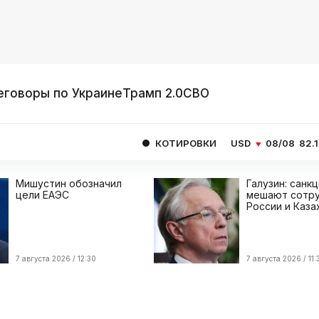
еговоры по Украине
Трамп 2.0
СВО
КОТИРОВКИ
USD
08/08
82.1665
EUR
0
Мишустин обозначил
Галузин: санк
цели ЕАЭС
мешают сотру
России и Каза
7 августа 2026 / 12:30
7 августа 2026 / 11: