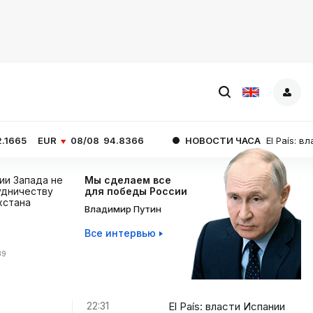
08/08
94.8366
НОВОСТИ ЧАСА
El País: власти Испан
ции Запада не
Мы сделаем все
дничеству
для победы России
хстана
Владимир Путин
Все интервью
39
22:31
El País: власти Испании