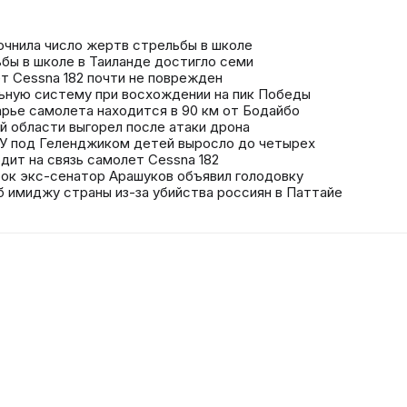
точнила число жертв стрельбы в школе
бы в школе в Таиланде достигло семи
т Cessna 182 почти не поврежден
льную систему при восхождении на пик Победы
арье самолета находится в 90 км от Бодайбо
ой области выгорел после атаки дрона
СУ под Геленджиком детей выросло до четырех
дит на связь самолет Cessna 182
ок экс-сенатор Арашуков объявил голодовку
 имиджу страны из-за убийства россиян в Паттайе