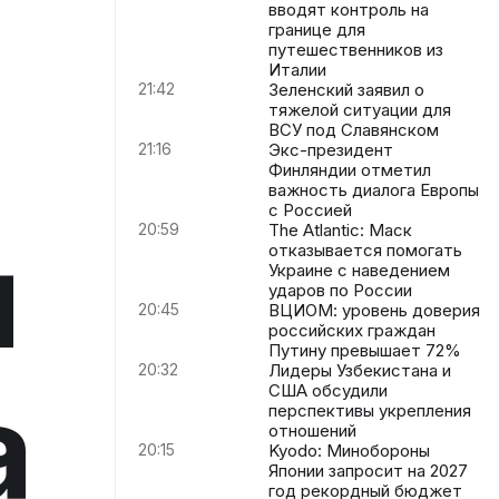
вводят контроль на
границе для
путешественников из
Италии
21:42
Зеленский заявил о
тяжелой ситуации для
ВСУ под Славянском
21:16
Экс-президент
Финляндии отметил
важность диалога Европы
с Россией
20:59
The Atlantic: Маск
я
отказывается помогать
Украине с наведением
ударов по России
20:45
ВЦИОМ: уровень доверия
российских граждан
Путину превышает 72%
20:32
Лидеры Узбекистана и
а
США обсудили
перспективы укрепления
отношений
20:15
Kyodo: Минобороны
Японии запросит на 2027
год рекордный бюджет