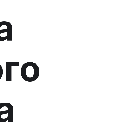
а
го
а