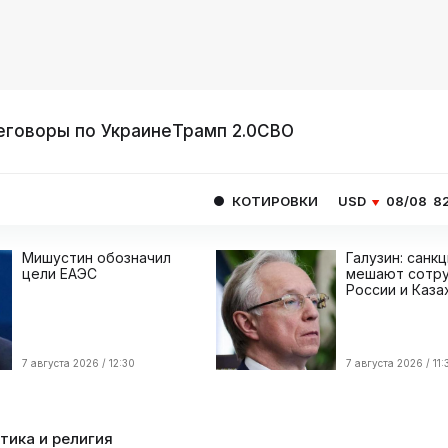
еговоры по Украине
Трамп 2.0
СВО
КОТИРОВКИ
USD
08/08
82.1665
EUR
Мишустин обозначил
Галузин: санк
цели ЕАЭС
мешают сотру
России и Каза
7 августа 2026 / 12:30
7 августа 2026 / 11:
тика и религия