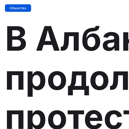
Общество
В Алба
продо
протес