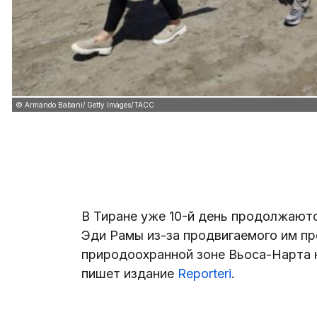
© Armando Babani/ Getty Images/ТАСС
В Тиране уже 10-й день продолжают
Эди Рамы из-за продвигаемого им пр
природоохранной зоне Вьоса-Нарта 
пишет издание
Reporteri
.