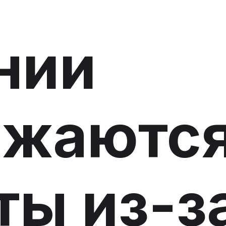
нии
лжаютс
ты из-з