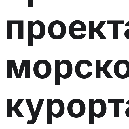
проект
морско
курорт