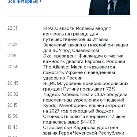
Все интервью
22:31
El País: власти Испании вводят
контроль на границе для
путешественников из Италии
21:42
Зеленский заявил о тяжелой ситуации
для ВСУ под Славянском
21:16
Экс-президент Финляндии отметил
важность диалога Европы с Россией
20:59
The Atlantic: Маск отказывается
помогать Украине с наведением
ударов по России
20:45
ВЦИОМ: уровень доверия российских
граждан Путину превышает 72%
20:32
Лидеры Узбекистана и США обсудили
перспективы укрепления отношений
20:15
Kyodo: Минобороны Японии запросит
на 2027 год рекордный бюджет
19:59
Стоимость золота впервые с 17 июня
поднялась выше $4 400
19:43
Старший сын Кадырова удостоен
звания Героя Чеченской Республики