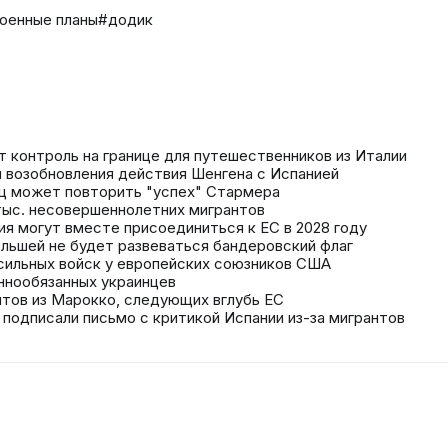
оенные планы
#додик
ят контроль на границе для путешественников из Италии
я возобновления действия Шенгена с Испанией
ц может повторить "успех" Стармера
 тыс. несовершеннолетних мигрантов
рия могут вместе присоединиться к ЕС в 2028 году
ольшей не будет развеваться бандеровский флаг
 сильных войск у европейских союзников США
ннообязанных украинцев
нтов из Марокко, следующих вглубь ЕС
е подписали письмо с критикой Испании из-за мигрантов