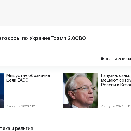
еговоры по Украине
Трамп 2.0
СВО
КОТИРОВКИ
USD
08/
Мишустин обозначил
Галузин: санк
цели ЕАЭС
мешают сотру
России и Каза
7 августа 2026 / 12:30
7 августа 2026 / 11:
тика и религия