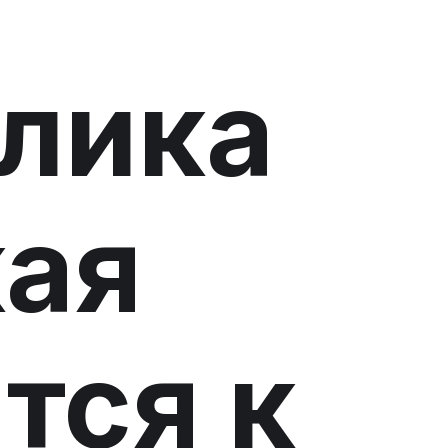
лика
ая
тся к