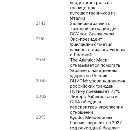
вводят контроль на
границе для
путешественников из
Италии
21:42
Зеленский заявил о
тяжелой ситуации для
ВСУ под Славянском
21:16
Экс-президент
Финляндии отметил
важность диалога Европы
с Россией
20:59
The Atlantic: Маск
отказывается помогать
Украине с наведением
ударов по России
20:45
ВЦИОМ: уровень доверия
российских граждан
Путину превышает 72%
20:32
Лидеры Узбекистана и
США обсудили
перспективы укрепления
отношений
20:15
Kyodo: Минобороны
Японии запросит на 2027
год рекордный бюджет