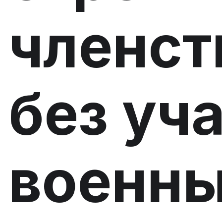
членст
без уч
военны