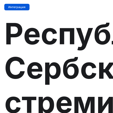
Интеграция
Респуб
Сербск
стреми