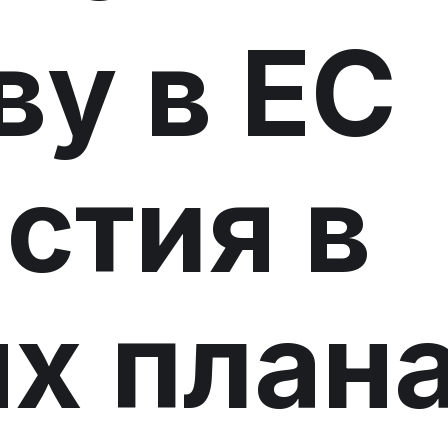
ву в ЕС
астия в
х план