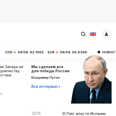
08
82.1665
EUR
08/08
94.8366
НОВОСТИ ЧАСА
El Pa
ции Запада не
Мы сделаем все
дничеству
для победы России
хстана
Владимир Путин
Все интервью
39
22:31
El País: власти Испании