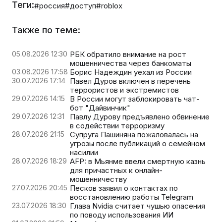
Теги:
#россия
#доступ
#roblox
Также по теме:
05.08.2026 12:30
РБК обратило внимание на рост
мошенничества через банкоматы
03.08.2026 17:58
Борис Надеждин уехал из России
30.07.2026 17:14
Павел Дуров включен в перечень
террористов и экстремистов
29.07.2026 14:15
В России могут заблокировать чат-
бот "Дайвинчик"
29.07.2026 12:31
Павлу Дурову предъявлено обвинение
в содействии терроризму
28.07.2026 21:15
Супруга Пашиняна пожаловалась на
угрозы после публикаций о семейном
насилии
28.07.2026 18:29
AFP: в Мьянме ввели смертную казнь
для причастных к онлайн-
мошенничеству
27.07.2026 20:45
Песков заявил о контактах по
восстановлению работы Telegram
23.07.2026 18:30
Глава Nvidia считает чушью опасения
по поводу использования ИИ