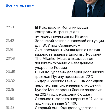
Все интервью
22:31
El País: власти Испании вводят
контроль на границе для
путешественников из Италии
21:42
Зеленский заявил о тяжелой ситуации
для ВСУ под Славянском
21:16
Экс-президент Финляндии отметил
важность диалога Европы с Россией
20:59
The Atlantic: Маск отказывается
помогать Украине с наведением
ударов по России
20:45
ВЦИОМ: уровень доверия российских
граждан Путину превышает 72%
20:32
Лидеры Узбекистана и США обсудили
перспективы укрепления отношений
20:15
Kyodo: Минобороны Японии запросит
на 2027 год рекордный бюджет
19:59
Стоимость золота впервые с 17 июня
поднялась выше $4 400
19:43
Старший сын Кадырова удостоен