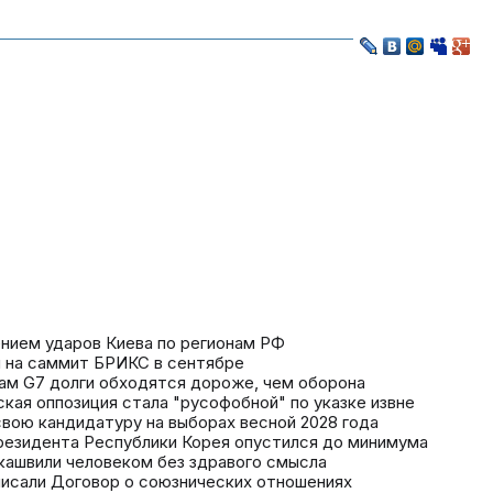
нием ударов Киева по регионам РФ
я на саммит БРИКС в сентябре
нам G7 долги обходятся дороже, чем оборона
ская оппозиция стала "русофобной" по указке извне
вою кандидатуру на выборах весной 2028 года
резидента Республики Корея опустился до минимума
кашвили человеком без здравого смысла
писали Договор о союзнических отношениях