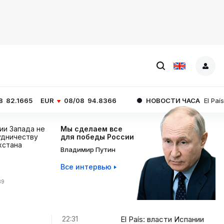
EUR
08/08
94.8366
НОВОСТИ ЧАСА
El País: власти И
ции Запада не
Мы сделаем все
дничеству
для победы России
хстана
Владимир Путин
Все интервью
39
22:31
El País: власти Испании