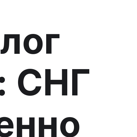
лог
: СНГ
енно