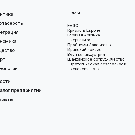
Темы
итика
опасность
ЕАЭС
Кризис в Европе
еграция
Горячая Арктика
Энергетика
номика
Проблемы Закавказья
Иранский кризис
щество
Военная индустрия
рт
Шанхайское сотрудничество
Стратегическая безопасность
нологии
Экспансия НАТО
ости
алог предприятий
такты