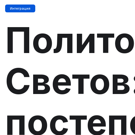
Интеграция
Полито
Светов
постеп