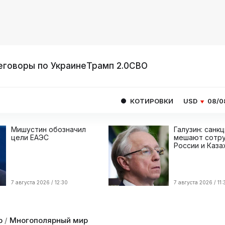
еговоры по Украине
Трамп 2.0
СВО
КОТИРОВКИ
USD
08/08
82.1665
Мишустин обозначил
Галузин: санк
цели ЕАЭС
мешают сотру
России и Каза
7 августа 2026 / 12:30
7 августа 2026 / 11:
р
/
Многополярный мир