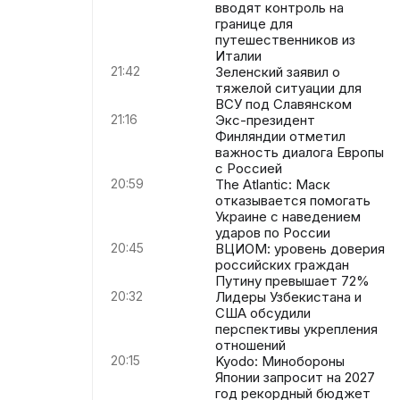
вводят контроль на
границе для
путешественников из
Италии
21:42
Зеленский заявил о
тяжелой ситуации для
ВСУ под Славянском
21:16
Экс-президент
Финляндии отметил
важность диалога Европы
с Россией
20:59
The Atlantic: Маск
отказывается помогать
Украине с наведением
ударов по России
20:45
ВЦИОМ: уровень доверия
российских граждан
Путину превышает 72%
20:32
Лидеры Узбекистана и
США обсудили
перспективы укрепления
отношений
20:15
Kyodo: Минобороны
Японии запросит на 2027
год рекордный бюджет