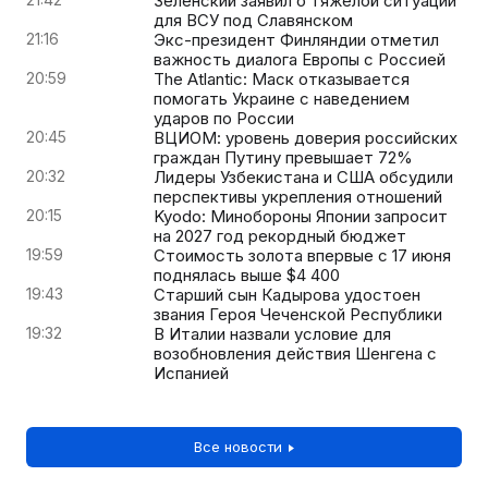
Зеленский заявил о тяжелой ситуации
для ВСУ под Славянском
21:16
Экс-президент Финляндии отметил
важность диалога Европы с Россией
20:59
The Atlantic: Маск отказывается
помогать Украине с наведением
ударов по России
20:45
ВЦИОМ: уровень доверия российских
граждан Путину превышает 72%
20:32
Лидеры Узбекистана и США обсудили
перспективы укрепления отношений
20:15
Kyodo: Минобороны Японии запросит
на 2027 год рекордный бюджет
19:59
Стоимость золота впервые с 17 июня
поднялась выше $4 400
19:43
Старший сын Кадырова удостоен
звания Героя Чеченской Республики
19:32
В Италии назвали условие для
возобновления действия Шенгена с
Испанией
Все новости